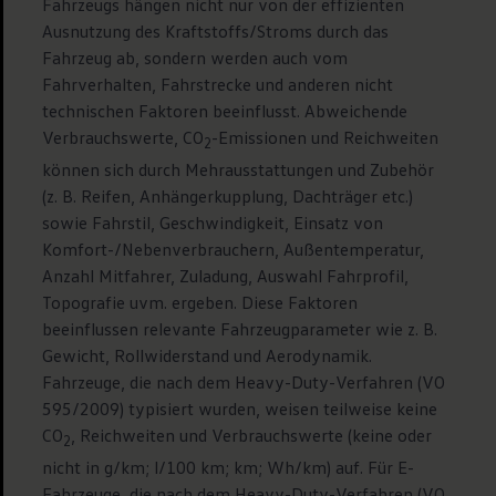
Fahrzeugs hängen nicht nur von der effizienten
Ausnutzung des Kraftstoffs/Stroms durch das
Fahrzeug ab, sondern werden auch vom
Fahrverhalten, Fahrstrecke und anderen nicht
technischen Faktoren beeinflusst. Abweichende
Verbrauchswerte, CO
-Emissionen und Reichweiten
2
können sich durch Mehrausstattungen und Zubehör
(z. B. Reifen, Anhängerkupplung, Dachträger etc.)
sowie Fahrstil, Geschwindigkeit, Einsatz von
Komfort-/Nebenverbrauchern, Außentemperatur,
Anzahl Mitfahrer, Zuladung, Auswahl Fahrprofil,
Topografie uvm. ergeben. Diese Faktoren
beeinflussen relevante Fahrzeugparameter wie z. B.
Gewicht, Rollwiderstand und Aerodynamik.
Fahrzeuge, die nach dem Heavy-Duty-Verfahren (VO
595/2009) typisiert wurden, weisen teilweise keine
CO
, Reichweiten und Verbrauchswerte (keine oder
2
nicht in g/km; l/100 km; km; Wh/km) auf. Für E-
Fahrzeuge, die nach dem Heavy-Duty-Verfahren (VO