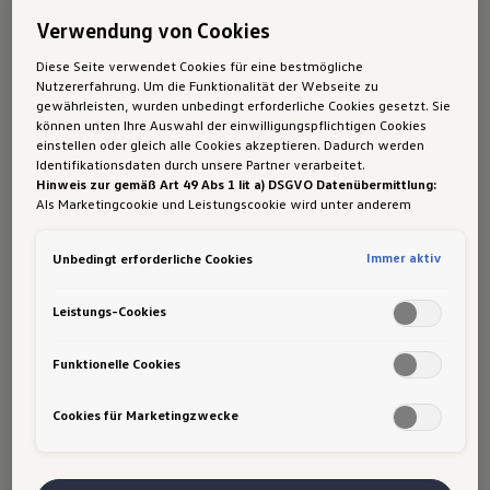
Informationen rund um Inspektion, §57a-
Verwendung von Cookies
Begutachtung, Karosserie- und Lackarbeiten,
Glasreparatur sowie Service für Ihr Elektroauto.
Diese Seite verwendet Cookies für eine bestmögliche
Nutzererfahrung. Um die Funktionalität der Webseite zu
Alle Informationen zu Reparatur und Wartung
gewährleisten, wurden unbedingt erforderliche Cookies gesetzt. Sie
können unten Ihre Auswahl der einwilligungspflichtigen Cookies
einstellen oder gleich alle Cookies akzeptieren. Dadurch werden
Identifikationsdaten durch unsere Partner verarbeitet.
Mobilitätsgarantie
Hinweis zur gemäß Art 49 Abs 1 lit a) DSGVO Datenübermittlung:
Als Marketingcookie und Leistungscookie wird unter anderem
Erhalten Sie Hilfe bei Pannen und Unfällen. Rund
Google Analytics verwendet. Es kann nicht ausgeschlossen werden,
dass
Google Irland
als unser Vertragspartner personenbezogene
um die Uhr.
Immer aktiv
Unbedingt erforderliche Cookies
Daten in die USA (insbesondere dort an die Google LLC) weitergibt.
Mehr zur Volkswagen Mobilitätsgarantie
In den USA besteht kein der Europäischen Union der Sache nach
gleichwertiges Datenschutzniveau und es fehlt an einem
Leistungs-Cookies
Angemessenheitsbeschluss der Europäischen Kommission. Hieraus
können sich für Sie Risiken ergeben, weil Sie Ihre Rechte als
Betroffener in den USA nicht wirksam durchsetzen können, in den
Funktionelle Cookies
USA keine Datenschutzgrundsätze bestehen, und weil nicht
ausgeschlossen werden kann, dass aufgrund aktueller Gesetze US-
Cookies für Marketingzwecke
Sicherheitsbehörden einen Zugriff auf Daten erlangen können,
wobei Eingriffe in Ihre persönlichen Rechte und Freiheiten nicht auf
das absolut Notwendige beschränkt sind.
Sollten Sie das Setzen
Volkswagen
Original Teile
von Cookies für Marketingzwecke oder Leistungscookies auch für