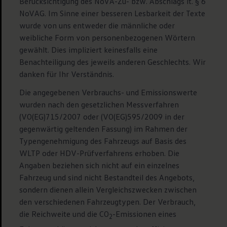
Berücksichtigung des NoVA-Zu- bzw. Abschlags lt. § 6
NoVAG. Im Sinne einer besseren Lesbarkeit der Texte
wurde von uns entweder die männliche oder
weibliche Form von personenbezogenen Wörtern
gewählt. Dies impliziert keinesfalls eine
Benachteiligung des jeweils anderen Geschlechts. Wir
danken für Ihr Verständnis.
Die angegebenen Verbrauchs- und Emissionswerte
wurden nach den gesetzlichen Messverfahren
(VO(EG)715/2007 oder (VO(EG)595/2009 in der
gegenwärtig geltenden Fassung) im Rahmen der
Typengenehmigung des Fahrzeugs auf Basis des
WLTP oder HDV-Prüfverfahrens erhoben. Die
Angaben beziehen sich nicht auf ein einzelnes
Fahrzeug und sind nicht Bestandteil des Angebots,
sondern dienen allein Vergleichszwecken zwischen
den verschiedenen Fahrzeugtypen. Der Verbrauch,
die Reichweite und die CO
-Emissionen eines
2