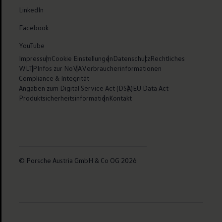
LinkedIn
Facebook
YouTube
Impressum
Cookie Einstellungen
Datenschutz
Rechtliches
WLTP
Infos zur NoVA
Verbraucherinformationen
Compliance & Integrität
Angaben zum Digital Service Act (DSA)
EU Data Act
Produktsicherheitsinformation
Kontakt
© Porsche Austria GmbH & Co OG 2026