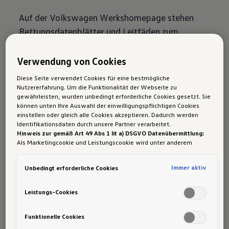
Auf der Volkswagen Werkshomepage stehen
Rettungsdatenblätter und Leitfäden zum
Download bereit. Sie unterstützen
Rettungskräfte, die über eine spezielle
Verwendung von Cookies
Ausbildung auf dem Gebiet der technischen
Diese Seite verwendet Cookies für eine bestmögliche
Hilfeleistung nach Verkehrsunfällen verfügen.
Nutzererfahrung. Um die Funktionalität der Webseite zu
gewährleisten, wurden unbedingt erforderliche Cookies gesetzt. Sie
Spezifikationen und Sonderausstattungen der
können unten Ihre Auswahl der einwilligungspflichtigen Cookies
einstellen oder gleich alle Cookies akzeptieren. Dadurch werden
Volkswagen Fahrzeuge unterliegen ständigen
Identifikationsdaten durch unsere Partner verarbeitet.
Änderungen, daher behält sich Volkswagen
Hinweis zur gemäß Art 49 Abs 1 lit a) DSGVO Datenübermittlung:
Als Marketingcookie und Leistungscookie wird unter anderem
inhaltliche Änderungen an diesem Leitfaden
Google Analytics verwendet. Es kann nicht ausgeschlossen werden,
ausdrücklich vor.
dass
Google Irland
als unser Vertragspartner personenbezogene
Immer aktiv
Unbedingt erforderliche Cookies
Daten in die USA (insbesondere dort an die Google LLC) weitergibt.
» Weitere Informationen und Downloads
In den USA besteht kein der Europäischen Union der Sache nach
gleichwertiges Datenschutzniveau und es fehlt an einem
finden Sie hier
Leistungs-Cookies
Angemessenheitsbeschluss der Europäischen Kommission. Hieraus
können sich für Sie Risiken ergeben, weil Sie Ihre Rechte als
Betroffener in den USA nicht wirksam durchsetzen können, in den
Funktionelle Cookies
Das könnte Sie auch
USA keine Datenschutzgrundsätze bestehen, und weil nicht