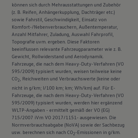
können sich durch Mehrausstattungen und Zubehör
(z. B. Reifen, Anhängerkupplung, Dachträger etc.)
sowie Fahrstil, Geschwindigkeit, Einsatz von
Komfort-/Nebenverbrauchern, Außentemperatur,
Anzahl Mitfahrer, Zuladung, Auswahl Fahrprofil,
Topografie uvm. ergeben. Diese Faktoren
beeinflussen relevante Fahrzeugparameter wie z. B.
Gewicht, Rollwiderstand und Aerodynamik.
Fahrzeuge, die nach dem Heavy-Duty-Verfahren (VO
595/2009) typisiert wurden, weisen teilweise keine
CO
, Reichweiten und Verbrauchswerte (keine oder
2
nicht in g/km; l/100 km; km; Wh/km) auf. Für E-
Fahrzeuge, die nach dem Heavy-Duty-Verfahren (VO
595/2009) typisiert wurden, werden hier ergänzend
WLTP-Angaben - ermittelt gemäß der VO (EG)
715/2007 iVm VO 2017/1151- ausgewiesen. Die
Normverbrauchsabgabe (NoVA) sowie der Sachbezug
usw. berechnen sich nach CO
-Emissionen in g/km.
2