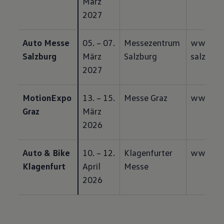
März 
2027
Auto Messe 
05. – 07. 
Messezentrum 
www.au
Salzburg
März 
Salzburg
salzburg
2027
MotionExpo 
13. – 15. 
Messe Graz
www.mot
Graz
März 
2026
Auto & Bike 
10. – 12. 
Klagenfurter 
www.kae
Klagenfurt
April 
Messe
2026