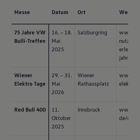
Messe
Datum
Ort
Website
75 Jahre VW 
16. – 18. 
Salzburgring
www.v
Bulli-Treffen
Mai 
nutzfahr
2025
erlebni
jahre-vw
Wiener 
29. – 31. 
Wiener 
www.wi
Elektro Tage
Mai 
Rathausplatz
elektrot
2026
Red Bull 400
11. 
Innsbruck
www.red
Oktober 
de/even
2025