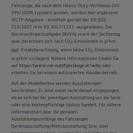
Fahrzeuge, die nach dem Heavy-Duty-Verfahren (VO
595/2009) typisiert wurden, werden hier ergänzend
WLTP-Angaben - ermittelt gemäß der VO (EG)
715/2007 iVm VO 2017/1151- ausgewiesen. Die
Normverbrauchsabgabe (NoVA) sowie der Sachbezug
usw. berechnen sich nach CO
-Emissionen in g/km.
2
(ggf. Ersatzberechnung, wenn keine CO
-Emissionen
2
in g/km vorliegen). Nähere Informationen finden Sie
auf
https://www.vw-nutzfahrzeuge.at/wltp
oder
erhalten Sie bei einem autorisierten Händlerbetrieb.
Auf den Modellseiten werden Ausstattungen
beschrieben. Es wird meist nicht darauf eingegangen,
ob es sich bei der jeweiligen Ausstattung um die Serie
oder eine kostenpflichtige Option handelt. Für nähere
Informationen über die genauen
Ausstattungsumfänge des Fahrzeuges
(Serienausstattung/Mehrausstattung) bzw. über
Kombinationszwänge, wenden Sie sich bitte an den