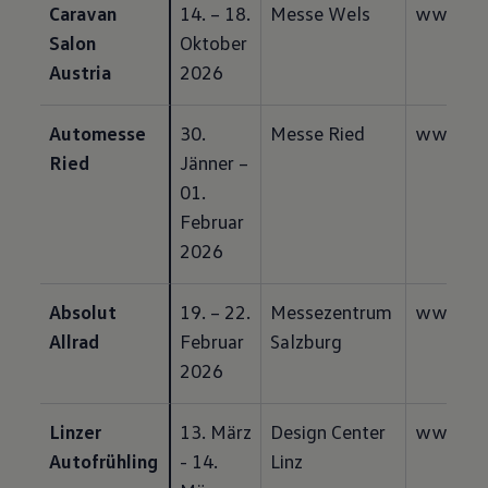
Caravan 
14. – 18. 
Messe Wels
www.car
Salon 
Oktober 
Austria
2026
Automesse 
30. 
Messe Ried
www.aut
Ried
Jänner – 
01. 
Februar 
2026
Absolut 
19. – 22. 
Messezentrum 
www.hoh
Allrad
Februar 
Salzburg
2026
Linzer 
13. März 
Design Center 
www.laf
Autofrühling
- 14. 
Linz