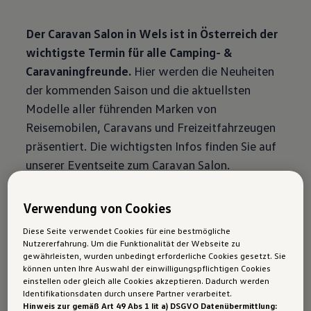
Der Caravan Salon in Wels ist in Österreich der
wichtigste Termin für alle Camping- &
Caravaningfreunde.
Hier werden die Neuheiten
der kommenden Saison und die aktuellsten
Modelle aller führenden Marken von
Reisemobilen, Caravans und Freizeitfahrzeugen
präsentiert. Die wichtigsten Infos finden Sie auf
unserer Eventseite zum Caravan Salon.
Verwendung von Cookies
Absolut Allrad
Diese Seite verwendet Cookies für eine bestmögliche
Nutzererfahrung. Um die Funktionalität der Webseite zu
Die Absolut Allrad ist eine Messe für Offroad-
gewährleisten, wurden unbedingt erforderliche Cookies gesetzt. Sie
können unten Ihre Auswahl der einwilligungspflichtigen Cookies
und Geländefahrzeuge
und somit ein Muss für
einstellen oder gleich alle Cookies akzeptieren. Dadurch werden
jeden Allradfan! Die Messe findet jährlich als
Identifikationsdaten durch unsere Partner verarbeitet.
Hinweis zur gemäß Art 49 Abs 1 lit a) DSGVO Datenübermittlung:
Sideevent zur Hohen Jagd & Fischereimesse