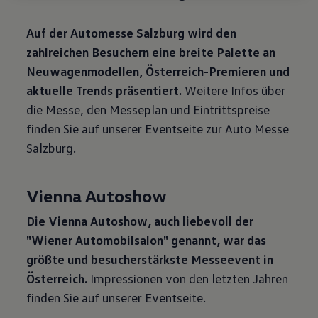
Sie finden die Cookie-Einstellungen am Ende der Webseite.
Hinweis zu Cookies für Marketingzwecke:
Cookies werden
Auf der Automesse Salzburg wird den
verwendet um personalisierte Werbung auszuspielen. Sofern Sie
über einen von uns personalisierten Link auf unsere Website
zahlreichen Besuchern eine breite Palette an
gelangen, können Ihre erzeugten Daten, sofern Sie dem explizit
Neuwagenmodellen, Österreich-Premieren und
zugestimmt („Cookies mit Marketingzwecke“) haben, von Ihrem
zugeordneten Händler bzw. im Falle eines Porsche Betriebs, Porsche
aktuelle Trends präsentiert.
Weitere Infos über
Inter Auto GmbH & Co KG, eingesehen werden.
die Messe, den Messeplan und Eintrittspreise
VW Cookie-Richtlinien
finden Sie auf unserer Eventseite zur Auto Messe
Salzburg.
Vienna Autoshow
Die Vienna Autoshow, auch liebevoll der
"Wiener Automobilsalon" genannt, war das
größte und besucherstärkste Messeevent in
Österreich.
Impressionen von den letzten Jahren
finden Sie auf unserer Eventseite.