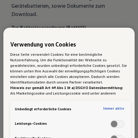
Gerätebatterien, sowie Dokumente zum
Download.
Zur Batterieverordnung (BattVO)
WLTP-Prüfverfahren
Verwendung von Cookies
Die
neue Messung der Verbrauchswerte
Diese Seite verwendet Cookies für eine bestmögliche
verschafft Klarheit darüber, wieviel dein
Nutzererfahrung. Um die Funktionalität der Webseite zu
gewährleisten, wurden unbedingt erforderliche Cookies gesetzt. Sie
Volkswagen verbraucht. Erfahre mehr zum
können unten Ihre Auswahl der einwilligungspflichtigen Cookies
einheitlichen WLTP-Testverfahren.
einstellen oder gleich alle Cookies akzeptieren. Dadurch werden
Identifikationsdaten durch unsere Partner verarbeitet.
Hinweis zur gemäß Art 49 Abs 1 lit a) DSGVO Datenübermittlung:
Mehr zum WLTP-Prüfverfahren
Als Marketingcookie und Leistungscookie wird unter anderem
Google Analytics verwendet. Es kann nicht ausgeschlossen werden,
Aktuelles zum Thema Diesel
dass
Google Irland
als unser Vertragspartner personenbezogene
Immer aktiv
Unbedingt erforderliche Cookies
Daten in die USA (insbesondere dort an die Google LLC) weitergibt.
Jeder Kunde ist uns wichtig: Bei dem
Diesel-
In den USA besteht kein der Europäischen Union der Sache nach
gleichwertiges Datenschutzniveau und es fehlt an einem
Rückruf
geht es uns um viel mehr als nur um
Leistungs-Cookies
Angemessenheitsbeschluss der Europäischen Kommission. Hieraus
Motoren. Uns geht es um jeden einzelnen
können sich für Sie Risiken ergeben, weil Sie Ihre Rechte als
Betroffener in den USA nicht wirksam durchsetzen können, in den
Funktionelle Cookies