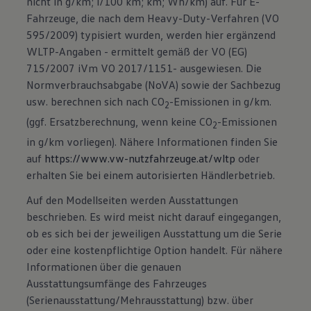
nicht in g/km; l/100 km; km; Wh/km) auf. Für E-
Fahrzeuge, die nach dem Heavy-Duty-Verfahren (VO
595/2009) typisiert wurden, werden hier ergänzend
WLTP-Angaben - ermittelt gemäß der VO (EG)
715/2007 iVm VO 2017/1151- ausgewiesen. Die
Normverbrauchsabgabe (NoVA) sowie der Sachbezug
usw. berechnen sich nach CO
-Emissionen in g/km.
2
(ggf. Ersatzberechnung, wenn keine CO
-Emissionen
2
in g/km vorliegen). Nähere Informationen finden Sie
auf
https://www.vw-nutzfahrzeuge.at/wltp
oder
erhalten Sie bei einem autorisierten Händlerbetrieb.
Auf den Modellseiten werden Ausstattungen
beschrieben. Es wird meist nicht darauf eingegangen,
ob es sich bei der jeweiligen Ausstattung um die Serie
oder eine kostenpflichtige Option handelt. Für nähere
Informationen über die genauen
Ausstattungsumfänge des Fahrzeuges
(Serienausstattung/Mehrausstattung) bzw. über