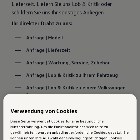
Lieferzeit. Liefern Sie uns Lob & Kritik oder
schildern Sie uns Ihr sonstiges Anliegen.
Ihr direkter Draht zu uns:
Anfrage | Modell
Anfrage | Lieferzeit
Anfrage | Wartung, Service, Zubehör
Anfrage | Lob & Kritik zu Ihrem Fahrzeug
Anfrage | Lob & Kritik zu einem Volkswagen 
Partner
Anfrage | Sonstiges Anliegen
Verwendung von Cookies
Diese Seite verwendet Cookies für eine bestmögliche
Nutzererfahrung. Um die Funktionalität der Webseite zu
Service-Termin
gewährleisten, wurden unbedingt erforderliche Cookies gesetzt. Sie
können unten Ihre Auswahl der einwilligungspflichtigen Cookies