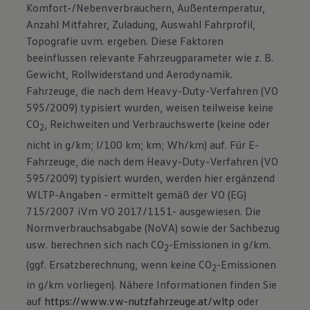
Komfort-/Nebenverbrauchern, Außentemperatur,
Anzahl Mitfahrer, Zuladung, Auswahl Fahrprofil,
Topografie uvm. ergeben. Diese Faktoren
beeinflussen relevante Fahrzeugparameter wie z. B.
Gewicht, Rollwiderstand und Aerodynamik.
Fahrzeuge, die nach dem Heavy-Duty-Verfahren (VO
595/2009) typisiert wurden, weisen teilweise keine
CO
, Reichweiten und Verbrauchswerte (keine oder
2
nicht in g/km; l/100 km; km; Wh/km) auf. Für E-
Fahrzeuge, die nach dem Heavy-Duty-Verfahren (VO
595/2009) typisiert wurden, werden hier ergänzend
WLTP-Angaben - ermittelt gemäß der VO (EG)
715/2007 iVm VO 2017/1151- ausgewiesen. Die
Normverbrauchsabgabe (NoVA) sowie der Sachbezug
usw. berechnen sich nach CO
-Emissionen in g/km.
2
(ggf. Ersatzberechnung, wenn keine CO
-Emissionen
2
in g/km vorliegen). Nähere Informationen finden Sie
auf
https://www.vw-nutzfahrzeuge.at/wltp
oder