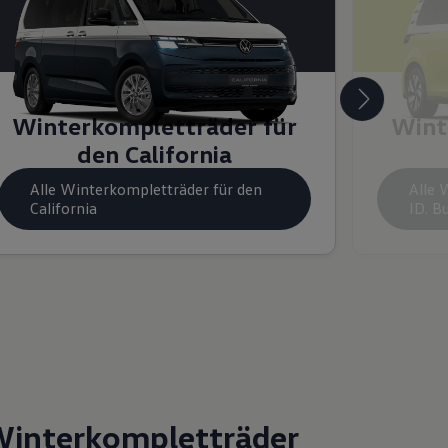
Winterkompletträder für
Wint
den California
Alle Winterkompletträder für den
Alle 
California
ID. B
Winter
komplett
räder