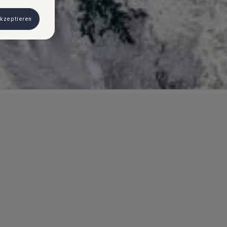
 Werbung
akzeptieren
ngen, können
) haben, von
& Co KG,