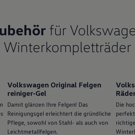
 der Volkswagen Nutzfahrzeuge Winterräder Aktion
al Alu-Winterkompletträdern (Winterreifen inkl.
ubehör
für Volkswag
ten Sie Ihren
Transporter
,
ID. Buzz
& Co. mit
 aus – für maximale Sicherheit in gewohnter
Winterkompletträder
Volkswagen Original Felgen
Volks
reiniger-Gel
Räde
en
Damit glänzen Ihre Felgen! Das
Die ho
es
Reinigungsgel erleichtert die gründliche
perfekt
Pflege, sowohl von Stahl- als auch von
richtig
Leichtmetallfelgen.
Winter