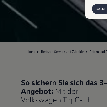
finden die
Hinweis zu
Cookie-
auszuspiele
Ihre erzeu
Ihrem zugeo
eingesehen
VW Cookie
Home
Besitzer, Service und Zubehör
Reifen und 
So sichern Sie sich das 3
Angebot:
Mit der
Volkswagen TopCard