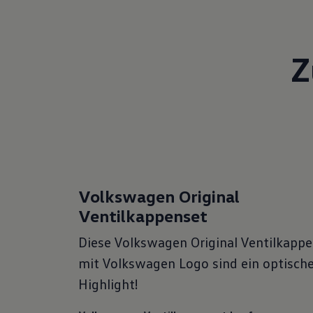
Starten Sie sicher in den Winter! Mit
erhalten Sie beim Kauf von drei Origin
Z
Felgen) das vierte Rad gratis dazu. Rüs
perfekt abgestimmten Original-Rädern
Volkswagen Qualität.
Volkswagen Original
Ventilkappenset
Diese Volkswagen Original Ventilkapp
mit Volkswagen Logo sind ein optisch
Highlight!