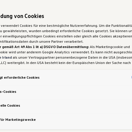
dung von Cookies
 verwendet Cookies für eine bestmögliche Nutzererfahrung. Um die Funktionalit
 gewährleisten, wurden unbedingt erforderliche Cookies gesetzt. Sie können un
 einwilligungspflichtigen Cookies einstellen oder gleich alle Cookies akzeptiere
tifikationsdaten durch unsere Partner verarbeitet.
r gemäß Art 49 Abs 1 lit a) DSGVO Datenübermittlung:
Als Marketingcookie und
ookie wird unter anderem Google Analytics verwendet. Es kann nicht ausgeschl
 Irland
als unser Vertragspartner personenbezogene Daten in die USA (insbeson
LLC) weitergibt. In den USA besteht kein der Europäischen Union der Sache nach
iges Datenschutzniveau und es fehlt an einem Angemessenheitsbeschluss der E
 Hieraus können sich für Sie Risiken ergeben, weil Sie Ihre Rechte als Betroffen
t erforderliche Cookies
sam durchsetzen können, in den USA keine Datenschutzgrundsätze bestehen, und
ssen werden kann, dass aufgrund aktueller Gesetze US-Sicherheitsbehörden eine
gen können, wobei Eingriffe in Ihre persönlichen Rechte und Freiheiten nicht auf
s-Cookies
 beschränkt sind.
Sollten Sie das Setzen von Cookies für Marketingzwecke od
ookies auch für US-Dienstleister erlauben, dann stimmen Sie damit auch gemäß 
VO der Übermittlung der in den entsprechenden Cookies enthaltenen personenb
elle Cookies
etails zu den Cookies, die für Zwecke von Google Analytics gesetzt werden, fi
-Einstellungen am Ende der Webseite.
 für Marketingzwecke
nen frei, Ihre Einwilligung jederzeit zu geben, zu verweigern oder zurückzuziehen.
ich für diese Website und die Cookies ist die Porsche Austria GmbH und Co. OG.
en über Cookies finden Sie in der Cookie-Richtlinie oder in den Cookie-Einstellun