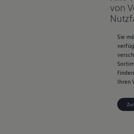
von 
Nutzf
Sie mö
verfü
versch
Sorti
finden
Original
Ihren 
ett­rad Aktion:
Zur