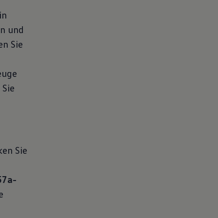
in
en und
en Sie
euge
 Sie
ken Sie
57a-
e