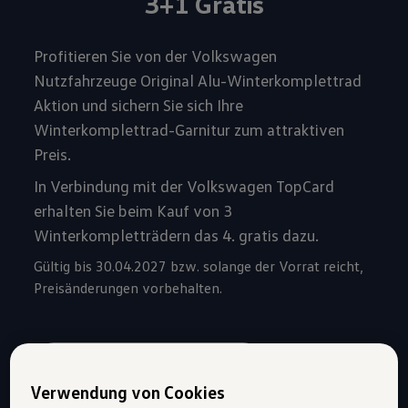
3+1 Gratis
Profitieren Sie von der Volkswagen
Nutzfahrzeuge Original Alu-Winterkomplettrad
Aktion und sichern Sie sich Ihre
Winterkomplettrad-Garnitur zum attraktiven
Preis.
In Verbindung mit der Volkswagen TopCard
erhalten Sie beim Kauf von 3
Winterkompletträdern das 4. gratis dazu.
Gültig bis 30.04.2027 bzw. solange der Vorrat reicht,
Preisänderungen vorbehalten.
Volkswagen Partner finden
Verwendung von Cookies
Mehr zur Winterräder Aktion