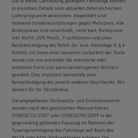
Die in dieser Darstellung gezeigten Fahrzeuge können
in einzelnen Details vom aktuellen österreichischen
Lieferprogramm abweichen. Abgebildet sind
teilweise Sonderausstattungen gegen Mehrpreis. Alle
Bruttopreise sind unverbindl., nicht kart. Richtpreise
inkl. NoVA, 20% MwSt., Frachtkosten und unter
Berücksichtigung des NoVA-Zu- bzw. Abschlags lt. § 6
NoVAG. Im Sinne einer besseren Lesbarkeit der Texte
wurde von uns entweder die männliche oder
weibliche Form von personenbezogenen Wörtern
gewählt. Dies impliziert keinesfalls eine
Benachteiligung des jeweils anderen Geschlechts. Wir
danken für Ihr Verständnis.
Die angegebenen Verbrauchs- und Emissionswerte
wurden nach den gesetzlichen Messverfahren
(VO(EG)715/2007 oder (VO(EG)595/2009 in der
gegenwärtig geltenden Fassung) im Rahmen der
Typengenehmigung des Fahrzeugs auf Basis des
WLTP oder HDV-Prüfverfahrens erhoben. Die