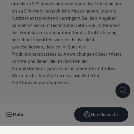
um bis zu 5 % abweichen bzw. kann das Fahrzeug um
bis zu 5 % mehr tatsächliche Masse haben, was die
Nutzlast entsprechend verringert. Bei den Angaben
handelt es sich um technische Daten, die im Rahmen
der Vorabdatenkonfiguration für das Kraftfahrzeug
berechnet/ermittelt wurden. Es ist nicht
ausgeschlossen, dass es im Zuge des
Produktionsprozesses zu Abweichungen dieser Werte
kommt und daher die im Rahmen der
Vorabdatenkonfiguration errechneten/ermittelten
Werte nicht den Werten des ausgelieferten
Kraftfahrzeugs entsprechen.
Mehr
Händlersuche