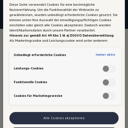
Diese Seite verwendet Cookies für eine bestmögliche
Nutzererfahrung. Um die Funktionalität der Webseite zu
gewährleisten, wurden unbedingt erforderliche Cookies gesetzt. Sie
können unten Ihre Auswahl der einwilligungspflichtigen Cookies
einstellen oder gleich alle Cookies akzeptieren. Dadurch werden
Identifikationsdaten durch unsere Partner verarbeitet.
Hinweis zur gemäß Art 49 Abs 1 lit a) DSGVO Datenübermittlung:
Als Marketingcookie und Leistungscookie wird unter anderem
Crafter
Google Analytics verwendet. Es kann nicht ausgeschlossen werden,
dass
Google Irland
als unser Vertragspartner personenbezogene
Immer aktiv
Unbedingt erforderliche Cookies
Winterkompletträder Stahl
Daten in die USA (insbesondere dort an die Google LLC) weitergibt.
In den USA besteht kein der Europäischen Union der Sache nach
gleichwertiges Datenschutzniveau und es fehlt an einem
Leistungs-Cookies
Angemessenheitsbeschluss der Europäischen Kommission. Hieraus
können sich für Sie Risiken ergeben, weil Sie Ihre Rechte als
Betroffener in den USA nicht wirksam durchsetzen können, in den
Funktionelle Cookies
USA keine Datenschutzgrundsätze bestehen, und weil nicht
ausgeschlossen werden kann, dass aufgrund aktueller Gesetze US-
Cookies für Marketingzwecke
Sicherheitsbehörden einen Zugriff auf Daten erlangen können,
wobei Eingriffe in Ihre persönlichen Rechte und Freiheiten nicht auf
das absolut Notwendige beschränkt sind.
Sollten Sie das Setzen
von Cookies für Marketingzwecke oder Leistungscookies auch für
US-Dienstleister erlauben, dann stimmen Sie damit auch gemäß Art
Alle Cookies akzeptieren
49 Abs 1 lit a) DSGVO der Übermittlung der in den entsprechenden
Cookies enthaltenen personenbezogenen Daten zu. Details zu den