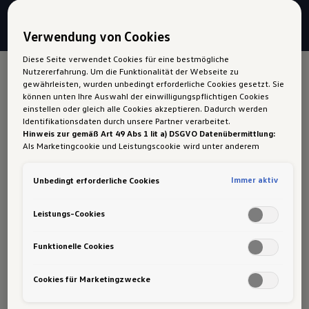
Verwendung von Cookies
Diese Seite verwendet Cookies für eine bestmögliche
Nutzererfahrung. Um die Funktionalität der Webseite zu
gewährleisten, wurden unbedingt erforderliche Cookies gesetzt. Sie
Caddy
Winterkompletträder
können unten Ihre Auswahl der einwilligungspflichtigen Cookies
einstellen oder gleich alle Cookies akzeptieren. Dadurch werden
16 Zoll
Identifikationsdaten durch unsere Partner verarbeitet.
Hinweis zur gemäß Art 49 Abs 1 lit a) DSGVO Datenübermittlung:
Als Marketingcookie und Leistungscookie wird unter anderem
Google Analytics verwendet. Es kann nicht ausgeschlossen werden,
dass
Google Irland
als unser Vertragspartner personenbezogene
Immer aktiv
Unbedingt erforderliche Cookies
Daten in die USA (insbesondere dort an die Google LLC) weitergibt.
In den USA besteht kein der Europäischen Union der Sache nach
gleichwertiges Datenschutzniveau und es fehlt an einem
Leistungs-Cookies
Angemessenheitsbeschluss der Europäischen Kommission. Hieraus
können sich für Sie Risiken ergeben, weil Sie Ihre Rechte als
Betroffener in den USA nicht wirksam durchsetzen können, in den
Funktionelle Cookies
USA keine Datenschutzgrundsätze bestehen, und weil nicht
ausgeschlossen werden kann, dass aufgrund aktueller Gesetze US-
Cookies für Marketingzwecke
Sicherheitsbehörden einen Zugriff auf Daten erlangen können,
wobei Eingriffe in Ihre persönlichen Rechte und Freiheiten nicht auf
das absolut Notwendige beschränkt sind.
Sollten Sie das Setzen