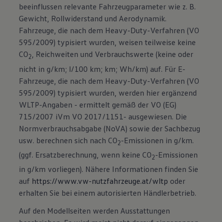
beeinflussen relevante Fahrzeugparameter wie z. B.
Gewicht, Rollwiderstand und Aerodynamik.
Fahrzeuge, die nach dem Heavy-Duty-Verfahren (VO
595/2009) typisiert wurden, weisen teilweise keine
CO
, Reichweiten und Verbrauchswerte (keine oder
2
nicht in g/km; l/100 km; km; Wh/km) auf. Für E-
Fahrzeuge, die nach dem Heavy-Duty-Verfahren (VO
595/2009) typisiert wurden, werden hier ergänzend
WLTP-Angaben - ermittelt gemäß der VO (EG)
715/2007 iVm VO 2017/1151- ausgewiesen. Die
Normverbrauchsabgabe (NoVA) sowie der Sachbezug
usw. berechnen sich nach CO
-Emissionen in g/km.
2
(ggf. Ersatzberechnung, wenn keine CO
-Emissionen
2
in g/km vorliegen). Nähere Informationen finden Sie
auf
https://www.vw-nutzfahrzeuge.at/wltp
oder
erhalten Sie bei einem autorisierten Händlerbetrieb.
Auf den Modellseiten werden Ausstattungen