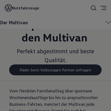
Winter­
Nutzfahrzeuge
kompletträder für
Der Multivan
den Multivan
Perfekt abgestimmt und beste
Qualität.
Räder beim Volkswagen Partner anfragen
Vom flexiblen Familienalltag über spontane
Wochenendausflüge bis hin zu anspruchsvollen
Business-Fahrten, meistert der Multivan jede
Situation mit Bravour. Damit Sie auch bei