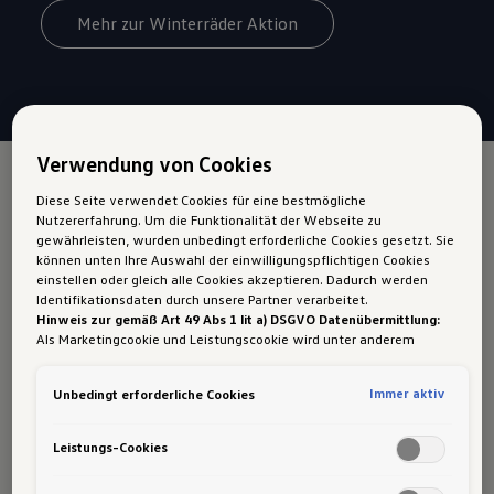
Mehr zur Winterräder Aktion
Verwendung von Cookies
Multivan
Diese Seite verwendet Cookies für eine bestmögliche
Nutzererfahrung. Um die Funktionalität der Webseite zu
Winterkompletträder 16
gewährleisten, wurden unbedingt erforderliche Cookies gesetzt. Sie
können unten Ihre Auswahl der einwilligungspflichtigen Cookies
Zoll
einstellen oder gleich alle Cookies akzeptieren. Dadurch werden
Identifikationsdaten durch unsere Partner verarbeitet.
Hinweis zur gemäß Art 49 Abs 1 lit a) DSGVO Datenübermittlung:
Als Marketingcookie und Leistungscookie wird unter anderem
Google Analytics verwendet. Es kann nicht ausgeschlossen werden,
dass
Google Irland
als unser Vertragspartner personenbezogene
Immer aktiv
Unbedingt erforderliche Cookies
Daten in die USA (insbesondere dort an die Google LLC) weitergibt.
In den USA besteht kein der Europäischen Union der Sache nach
gleichwertiges Datenschutzniveau und es fehlt an einem
Leistungs-Cookies
Angemessenheitsbeschluss der Europäischen Kommission. Hieraus
können sich für Sie Risiken ergeben, weil Sie Ihre Rechte als