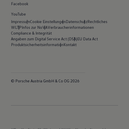
Facebook
YouTube
Impressum
Cookie Einstellungen
Datenschutz
Rechtliches
WLTP
Infos zur NoVA
Verbraucherinformationen
Compliance & Integrität
Angaben zum Digital Service Act (DSA)
EU Data Act
Produktsicherheitsinformation
Kontakt
© Porsche Austria GmbH & Co OG 2026