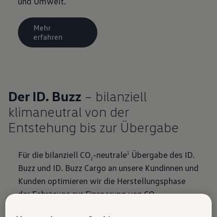
und Umwelt.
Mehr
erfahren
Der ID. Buzz
– bilanziell
klimaneutral von der
Entstehung bis zur Übergabe
Für die bilanziell CO
-neutrale
Übergabe des ID.
1
2
Buzz und ID. Buzz Cargo an unsere Kundinnen und
Kunden optimieren wir die Herstellungsphase
der Fahrzeuge zur Einsparung von CO
-
2
Emissionen. Wie viel CO
in den
Lebensphasen
2