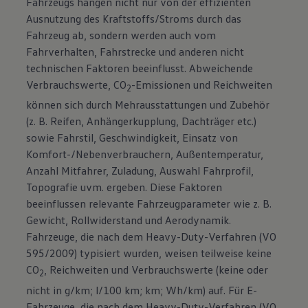
Fahrzeugs hängen nicht nur von der effizienten
Ausnutzung des Kraftstoffs/Stroms durch das
Fahrzeug ab, sondern werden auch vom
Fahrverhalten, Fahrstrecke und anderen nicht
technischen Faktoren beeinflusst. Abweichende
Verbrauchswerte, CO
-Emissionen und Reichweiten
2
können sich durch Mehrausstattungen und Zubehör
(z. B. Reifen, Anhängerkupplung, Dachträger etc.)
sowie Fahrstil, Geschwindigkeit, Einsatz von
Komfort-/Nebenverbrauchern, Außentemperatur,
Anzahl Mitfahrer, Zuladung, Auswahl Fahrprofil,
Topografie uvm. ergeben. Diese Faktoren
beeinflussen relevante Fahrzeugparameter wie z. B.
Gewicht, Rollwiderstand und Aerodynamik.
Fahrzeuge, die nach dem Heavy-Duty-Verfahren (VO
595/2009) typisiert wurden, weisen teilweise keine
CO
, Reichweiten und Verbrauchswerte (keine oder
2
nicht in g/km; l/100 km; km; Wh/km) auf. Für E-
Fahrzeuge, die nach dem Heavy-Duty-Verfahren (VO