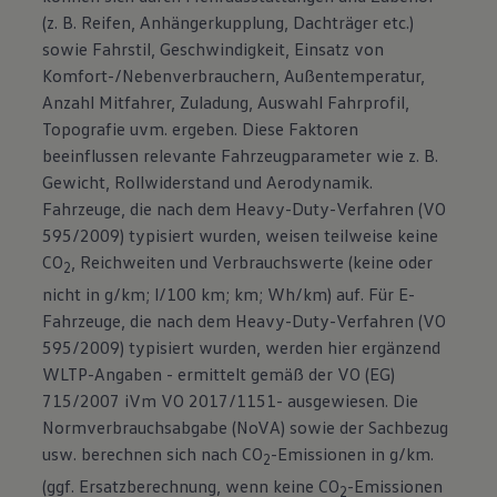
(z. B. Reifen, Anhängerkupplung, Dachträger etc.)
sowie Fahrstil, Geschwindigkeit, Einsatz von
Komfort-/Nebenverbrauchern, Außentemperatur,
Anzahl Mitfahrer, Zuladung, Auswahl Fahrprofil,
Topografie uvm. ergeben. Diese Faktoren
beeinflussen relevante Fahrzeugparameter wie z. B.
Gewicht, Rollwiderstand und Aerodynamik.
Fahrzeuge, die nach dem Heavy-Duty-Verfahren (VO
595/2009) typisiert wurden, weisen teilweise keine
CO
, Reichweiten und Verbrauchswerte (keine oder
2
nicht in g/km; l/100 km; km; Wh/km) auf. Für E-
Fahrzeuge, die nach dem Heavy-Duty-Verfahren (VO
595/2009) typisiert wurden, werden hier ergänzend
WLTP-Angaben - ermittelt gemäß der VO (EG)
715/2007 iVm VO 2017/1151- ausgewiesen. Die
Normverbrauchsabgabe (NoVA) sowie der Sachbezug
usw. berechnen sich nach CO
-Emissionen in g/km.
2
(ggf. Ersatzberechnung, wenn keine CO
-Emissionen
2