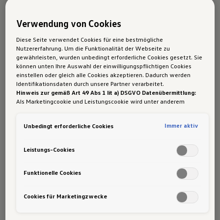
2
(nach den aktuellen WLTP-Prüfzyklen)
Verwendung von Cookies
keine NoVA an.
Informationen zur NoVA
Diese Seite verwendet Cookies für eine bestmögliche
Nutzererfahrung. Um die Funktionalität der Webseite zu
gewährleisten, wurden unbedingt erforderliche Cookies gesetzt. Sie
können unten Ihre Auswahl der einwilligungspflichtigen Cookies
einstellen oder gleich alle Cookies akzeptieren. Dadurch werden
1,5 % Sachbezug beim
Identifikationsdaten durch unsere Partner verarbeitet.
Hinweis zur gemäß Art 49 Abs 1 lit a) DSGVO Datenübermittlung:
California eHybrid 4MOTION
Als Marketingcookie und Leistungscookie wird unter anderem
Google Analytics verwendet. Es kann nicht ausgeschlossen werden,
Bei der Nutzung des California eHybrid
dass
Google Irland
als unser Vertragspartner personenbezogene
Immer aktiv
Unbedingt erforderliche Cookies
Daten in die USA (insbesondere dort an die Google LLC) weitergibt.
4MOTION als Firmenwagen profitieren
In den USA besteht kein der Europäischen Union der Sache nach
Sie von einem vergünstigten Sachbezug
gleichwertiges Datenschutzniveau und es fehlt an einem
Leistungs-Cookies
Angemessenheitsbeschluss der Europäischen Kommission. Hieraus
von 1,5 %.
können sich für Sie Risiken ergeben, weil Sie Ihre Rechte als
Mehr Infos zum Sachbezug bei
Betroffener in den USA nicht wirksam durchsetzen können, in den
Funktionelle Cookies
USA keine Datenschutzgrundsätze bestehen, und weil nicht
Dienstwagen
ausgeschlossen werden kann, dass aufgrund aktueller Gesetze US-
Cookies für Marketingzwecke
Sicherheitsbehörden einen Zugriff auf Daten erlangen können,
wobei Eingriffe in Ihre persönlichen Rechte und Freiheiten nicht auf
das absolut Notwendige beschränkt sind.
Sollten Sie das Setzen