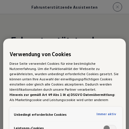
Fahrunterstützende Assistenten
Fahrunterstütztende
Assistenten:
Komfortabel
Verwendung von Cookies
unterwegs, entspannter
Diese Seite verwendet Cookies für eine bestmögliche
angekommen
Nutzererfahrung. Um die Funktionalität der Webseite zu
gewährleisten, wurden unbedingt erforderliche Cookies gesetzt. Sie
können unten Ihre Auswahl der einwilligungspflichtigen Cookies
einstellen oder gleich alle Cookies akzeptieren. Dadurch werden
Identifikationsdaten durch unsere Partner verarbeitet.
Der California ist noch komfortabler als seine
Hinweis zur gemäß Art 49 Abs 1 lit a) DSGVO Datenübermittlung:
Vorgänger. Insgesamt finden mehr als 25
Als Marketingcookie und Leistungscookie wird unter anderem
Google Analytics verwendet. Es kann nicht ausgeschlossen werden,
verschiedene Fahrerassistenzsysteme in ihm
dass
Google Irland
als unser Vertragspartner personenbezogene
Immer aktiv
Unbedingt erforderliche Cookies
Platz. Dazu zählen verschiedene Parkhilfen und
Daten in die USA (insbesondere dort an die Google LLC) weitergibt.
In den USA besteht kein der Europäischen Union der Sache nach
assistierende Systeme – vom serienmäßigen
gleichwertiges Datenschutzniveau und es fehlt an einem
Leistungs-Cookies