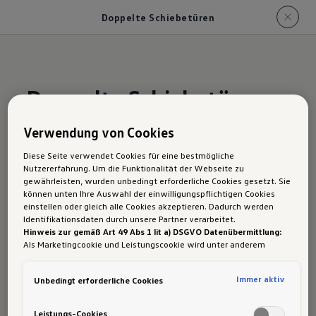
Doppelte Schiebetüren
Doppelte Schiebetüren:
Zwei Schiebetüren, viele
Verwendung von Cookies
Vorteile
Diese Seite verwendet Cookies für eine bestmögliche
Nutzererfahrung. Um die Funktionalität der Webseite zu
gewährleisten, wurden unbedingt erforderliche Cookies gesetzt. Sie
können unten Ihre Auswahl der einwilligungspflichtigen Cookies
einstellen oder gleich alle Cookies akzeptieren. Dadurch werden
Identifikationsdaten durch unsere Partner verarbeitet.
Hinweis zur gemäß Art 49 Abs 1 lit a) DSGVO Datenübermittlung:
Als Marketingcookie und Leistungscookie wird unter anderem
Google Analytics verwendet. Es kann nicht ausgeschlossen werden,
dass
Google Irland
als unser Vertragspartner personenbezogene
Immer aktiv
Unbedingt erforderliche Cookies
Daten in die USA (insbesondere dort an die Google LLC) weitergibt.
In den USA besteht kein der Europäischen Union der Sache nach
gleichwertiges Datenschutzniveau und es fehlt an einem
Leistungs-Cookies