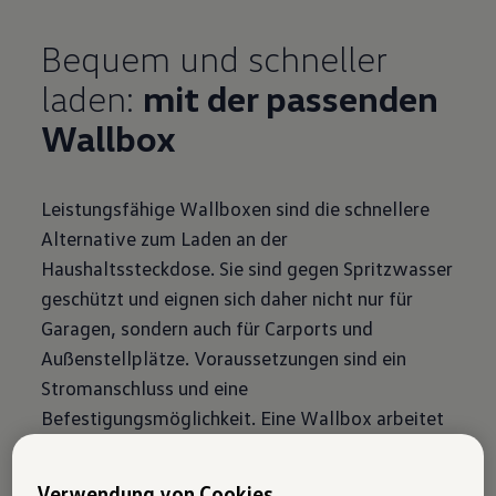
Bequem und schneller
laden:
mit der pass
enden
Wallbox
Leistungsfähige Wallboxen sind die schnellere
Alternative zum Laden an der
Haushaltssteckdose. Sie sind gegen Spritzwasser
geschützt und eignen sich daher nicht nur für
Garagen, sondern auch für Carports und
Außenstellplätze. Voraussetzungen sind ein
Stromanschluss und eine
Befestigungsmöglichkeit. Eine Wallbox arbeitet
mit Wechselstrom (AC) und bietet meist eine
maximale Ladeleistung von bis zu 11 kW.
Verwendung von Cookies