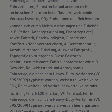
Fahrzeug ab, sondern werden auch vom
Fahrverhalten, Fahrstrecke und anderen nicht
technischen Faktoren beeinflusst. Abweichende
Verbrauchswerte, CO
-Emissionen und Reichweiten
2
können sich durch Mehrausstattungen und Zubehör
(z. B. Reifen, Anhängerkupplung, Dachträger etc.)
sowie Fahrstil, Geschwindigkeit, Einsatz von
Komfort-/Nebenverbrauchern, Außentemperatur,
Anzahl Mitfahrer, Zuladung, Auswahl Fahrprofil,
Topografie uvm. ergeben. Diese Faktoren
beeinflussen relevante Fahrzeugparameter wie z. B.
Gewicht, Rollwiderstand und Aerodynamik.
Fahrzeuge, die nach dem Heavy-Duty-Verfahren (VO
595/2009) typisiert wurden, weisen teilweise keine
CO
, Reichweiten und Verbrauchswerte (keine oder
2
nicht in g/km; l/100 km; km; Wh/km) auf. Für E-
Fahrzeuge, die nach dem Heavy-Duty-Verfahren (VO
595/2009) typisiert wurden, werden hier ergänzend
WLTP-Angaben - ermittelt gemäß der VO (EG)