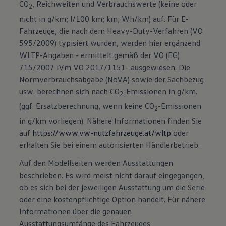
CO
, Reichweiten und Verbrauchswerte (keine oder
2
nicht in g/km; l/100 km; km; Wh/km) auf. Für E-
Fahrzeuge, die nach dem Heavy-Duty-Verfahren (VO
595/2009) typisiert wurden, werden hier ergänzend
WLTP-Angaben - ermittelt gemäß der VO (EG)
715/2007 iVm VO 2017/1151- ausgewiesen. Die
Normverbrauchsabgabe (NoVA) sowie der Sachbezug
usw. berechnen sich nach CO
-Emissionen in g/km.
2
(ggf. Ersatzberechnung, wenn keine CO
-Emissionen
2
in g/km vorliegen). Nähere Informationen finden Sie
auf
https://www.vw-nutzfahrzeuge.at/wltp
oder
erhalten Sie bei einem autorisierten Händlerbetrieb.
Auf den Modellseiten werden Ausstattungen
beschrieben. Es wird meist nicht darauf eingegangen,
ob es sich bei der jeweiligen Ausstattung um die Serie
oder eine kostenpflichtige Option handelt. Für nähere
Informationen über die genauen
Ausstattungsumfänge des Fahrzeuges