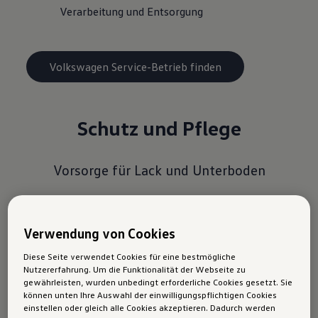
Verarbeitung und Entsorgung
Volkswagen Service-Betrieb finden
Schutz und Pflege
Vorsorge für Lack und Unterboden
Schützen Sie Ihr Fahrzeug gegen Rost und
Lackschäden. Damit sorgen Sie für den
Verwendung von Cookies
Werterhalt und die Langlebigkeit aller äußeren
Diese Seite verwendet Cookies für eine bestmögliche
Fahrzeugkomponenten. Folgende Leistungen
Nutzererfahrung. Um die Funktionalität der Webseite zu
bieten wir an:
gewährleisten, wurden unbedingt erforderliche Cookies gesetzt. Sie
können unten Ihre Auswahl der einwilligungspflichtigen Cookies
einstellen oder gleich alle Cookies akzeptieren. Dadurch werden
Unterbodenversiegelung nachbessern