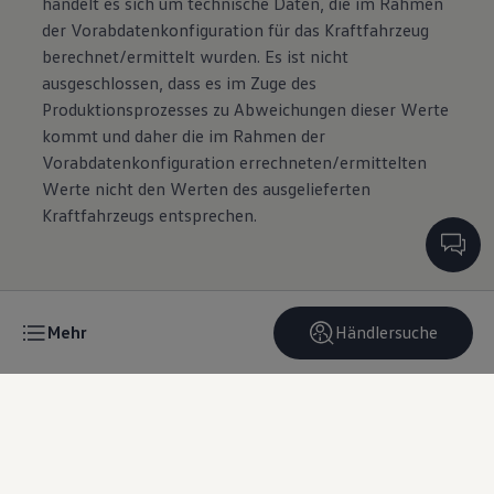
handelt es sich um technische Daten, die im Rahmen
der Vorabdatenkonfiguration für das Kraftfahrzeug
berechnet/ermittelt wurden. Es ist nicht
ausgeschlossen, dass es im Zuge des
Produktionsprozesses zu Abweichungen dieser Werte
kommt und daher die im Rahmen der
Vorabdatenkonfiguration errechneten/ermittelten
Werte nicht den Werten des ausgelieferten
Kraftfahrzeugs entsprechen.
Mehr
Händlersuche