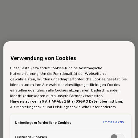
Verwendung von Cookies
Diese Seite verwendet Cookies für eine bestmögliche
Nutzererfahrung. Um die Funktionalität der Webseite zu
gewährleisten, wurden unbedingt erforderliche Cookies gesetzt. Sie
können unten Ihre Auswahl der einwilligungspflichtigen Cookies
einstellen oder gleich alle Cookies akzeptieren. Dadurch werden
Identifikationsdaten durch unsere Partner verarbeitet.
Hinweis zur gemäß Art 49 Abs 1 lit a) DSGVO Datenübermittlung:
Als Marketingcookie und Leistungscookie wird unter anderem
Google Analytics verwendet. Es kann nicht ausgeschlossen werden,
dass
Google Irland
als unser Vertragspartner personenbezogene
Immer aktiv
Unbedingt erforderliche Cookies
Daten in die USA (insbesondere dort an die Google LLC) weitergibt.
In den USA besteht kein der Europäischen Union der Sache nach
gleichwertiges Datenschutzniveau und es fehlt an einem
Leistungs-Cookies