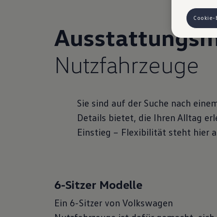
finden die
Hinweis zu
Cookie-
auszuspiele
Ausstattungs
Ihre erzeu
Ihrem zugeo
eingesehen
Nutzfahrzeuge
VW Cookie
Sie sind auf der Suche nach eine
Details bietet, die Ihren Alltag 
Einstieg – Flexibilität steht hier a
6-Sitzer Modelle
Ein 6-Sitzer von Volkswagen