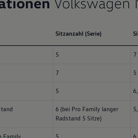
iationen
Volkswagen 
Sitzanzahl (Serie)
S
5
7
7
5
5
6,
stand
6 (bei Pro Family langer 
5,
Radstand 5 Sitze)
n Family
5
6,