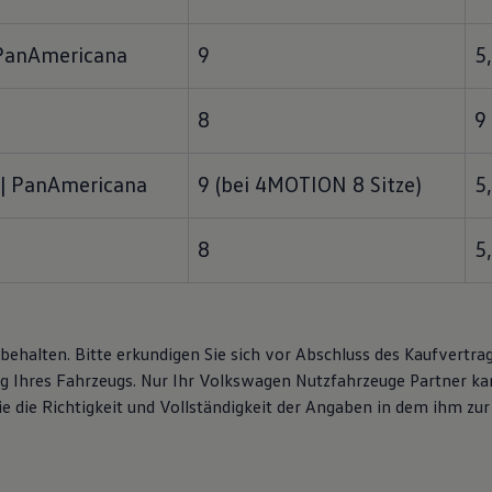
| PanAmericana
9
5,
8
9
n | PanAmericana
9 (bei 4MOTION 8 Sitze)
5,
8
5,
gsmerkmale
behalten. Bitte erkundigen Sie sich vor Abschluss des Kaufvertr
renden
g Ihres Fahrzeugs. Nur Ihr Volkswagen Nutzfahrzeuge Partner k
 die Richtigkeit und Vollständigkeit der Angaben in dem ihm zu