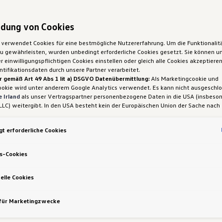
dung von Cookies
 verwendet Cookies für eine bestmögliche Nutzererfahrung. Um die Funktionalit
 gewährleisten, wurden unbedingt erforderliche Cookies gesetzt. Sie können un
 einwilligungspflichtigen Cookies einstellen oder gleich alle Cookies akzeptiere
tifikationsdaten durch unsere Partner verarbeitet.
r gemäß Art 49 Abs 1 lit a) DSGVO Datenübermittlung:
Als Marketingcookie und
ookie wird unter anderem Google Analytics verwendet. Es kann nicht ausgeschl
 Irland
als unser Vertragspartner personenbezogene Daten in die USA (insbeson
LLC) weitergibt. In den USA besteht kein der Europäischen Union der Sache nach
iges Datenschutzniveau und es fehlt an einem Angemessenheitsbeschluss der E
 Hieraus können sich für Sie Risiken ergeben, weil Sie Ihre Rechte als Betroffen
t erforderliche Cookies
sam durchsetzen können, in den USA keine Datenschutzgrundsätze bestehen, und
ssen werden kann, dass aufgrund aktueller Gesetze US-Sicherheitsbehörden eine
gen können, wobei Eingriffe in Ihre persönlichen Rechte und Freiheiten nicht auf
s-Cookies
 beschränkt sind.
Sollten Sie das Setzen von Cookies für Marketingzwecke od
ookies auch für US-Dienstleister erlauben, dann stimmen Sie damit auch gemäß 
VO der Übermittlung der in den entsprechenden Cookies enthaltenen personenb
elle Cookies
etails zu den Cookies, die für Zwecke von Google Analytics gesetzt werden, fi
-Einstellungen am Ende der Webseite.
 für Marketingzwecke
nen frei, Ihre Einwilligung jederzeit zu geben, zu verweigern oder zurückzuziehen.
erkmale
ich für diese Website und die Cookies ist die Porsche Austria GmbH und Co. OG.
en über Cookies finden Sie in der Cookie-Richtlinie oder in den Cookie-Einstellun