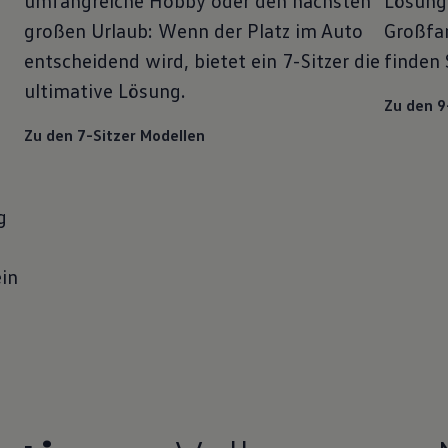
umfangreiche Hobby oder den nächsten
Lösung 
großen Urlaub: Wenn der Platz im Auto
Großfam
entscheidend wird, bietet ein
7-Sitzer die
finden 
ultimative Lösung.
Zu den 9
Zu den 7-Sitzer Modellen
g
in