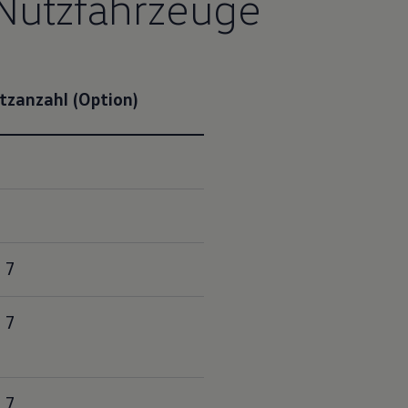
Nutzfahrzeuge
itzanzahl (Option)
 7
 7
 7