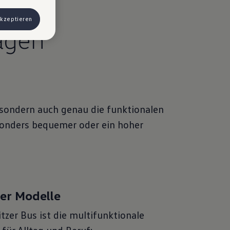
 Werbung
akzeptieren
ngen, können
agen
) haben, von
& Co KG,
 sondern auch genau die funktionalen
esonders bequemer oder ein hoher
zer Modelle
itzer Bus ist die multifunktionale