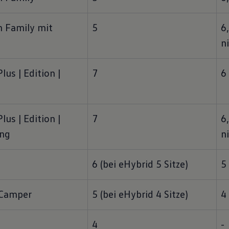
 Family mit 
5
6,
n
us | Edition | 
7
6
us | Edition | 
7
6,
ang
n
6 (bei eHybrid 5 Sitze)
5
 Camper
5 (bei eHybrid 4 Sitze)
4
4
-