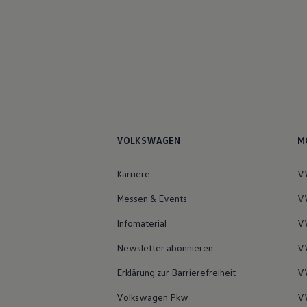
VOLKSWAGEN
M
Karriere
VW
Messen & Events
VW
Infomaterial
VW
Newsletter abonnieren
VW
Erklärung zur Barrierefreiheit
V
Volkswagen Pkw
VW