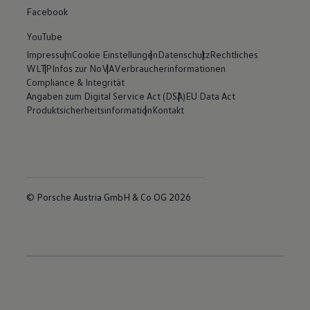
Facebook
YouTube
Impressum
Cookie Einstellungen
Datenschutz
Rechtliches
WLTP
Infos zur NoVA
Verbraucherinformationen
Compliance & Integrität
Angaben zum Digital Service Act (DSA)
EU Data Act
Produktsicherheitsinformation
Kontakt
© Porsche Austria GmbH & Co OG 2026