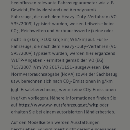
beeinflussen relevante Fahrzeugparameter wie z. B.
Gewicht, Rollwiderstand und Aerodynamik.
Fahrzeuge, die nach dem Heavy-Duty-Verfahren (VO
595/2009) typisiert wurden, weisen teilweise keine
CO
, Reichweiten und Verbrauchswerte (keine oder
2
nicht in g/km; l/100 km; km; Wh/km) auf. Für E-
Fahrzeuge, die nach dem Heavy-Duty-Verfahren (VO
595/2009) typisiert wurden, werden hier ergänzend
WLTP-Angaben - ermittelt gemäß der VO (EG)
715/2007 iVm VO 2017/1151- ausgewiesen. Die
Normverbrauchsabgabe (NoVA) sowie der Sachbezug
usw. berechnen sich nach CO
-Emissionen in g/km.
2
(ggf. Ersatzberechnung, wenn keine CO
-Emissionen
2
in g/km vorliegen). Nähere Informationen finden Sie
auf
https://www.vw-nutzfahrzeuge.at/wltp
oder
erhalten Sie bei einem autorisierten Händlerbetrieb.
Auf den Modellseiten werden Ausstattungen
beschrieben. Es wird meist nicht darauf eingegangen,