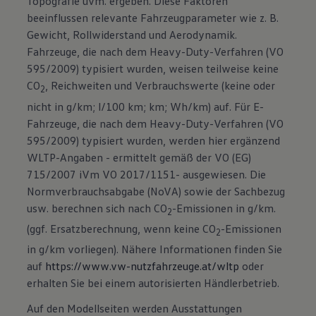
Topografie uvm. ergeben. Diese Faktoren
beeinflussen relevante Fahrzeugparameter wie z. B.
Gewicht, Rollwiderstand und Aerodynamik.
Fahrzeuge, die nach dem Heavy-Duty-Verfahren (VO
595/2009) typisiert wurden, weisen teilweise keine
CO
, Reichweiten und Verbrauchswerte (keine oder
2
nicht in g/km; l/100 km; km; Wh/km) auf. Für E-
Fahrzeuge, die nach dem Heavy-Duty-Verfahren (VO
595/2009) typisiert wurden, werden hier ergänzend
WLTP-Angaben - ermittelt gemäß der VO (EG)
715/2007 iVm VO 2017/1151- ausgewiesen. Die
Normverbrauchsabgabe (NoVA) sowie der Sachbezug
usw. berechnen sich nach CO
-Emissionen in g/km.
2
(ggf. Ersatzberechnung, wenn keine CO
-Emissionen
2
in g/km vorliegen). Nähere Informationen finden Sie
auf
https://www.vw-nutzfahrzeuge.at/wltp
oder
erhalten Sie bei einem autorisierten Händlerbetrieb.
Auf den Modellseiten werden Ausstattungen