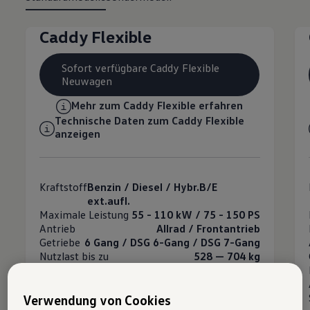
Caddy Flexible
Sofort verfügbare Caddy Flexible
Neuwagen
Mehr zum Caddy Flexible erfahren
Technische Daten zum Caddy Flexible
anzeigen
Kraftstoff
Benzin / Diesel / Hybr.B/E
ext.aufl.
Maximale Leistung
55 - 110 kW / 75 - 150 PS
Antrieb
Allrad / Frontantrieb
Getriebe
6 Gang / DSG 6-Gang / DSG 7-Gang
Nutzlast bis zu
528 — 704
kg
Anhängelast gebremst (bei 12%
1300 —
Steigung)
1500
kg
Verwendung von Cookies