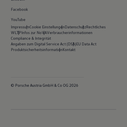
Facebook
YouTube
Impressum
Cookie Einstellungen
Datenschutz
Rechtliches
WLTP
Infos zur NoVA
Verbraucherinformationen
Compliance & Integrität
Angaben zum Digital Service Act (DSA)
EU Data Act
Produktsicherheitsinformation
Kontakt
© Porsche Austria GmbH & Co OG 2026