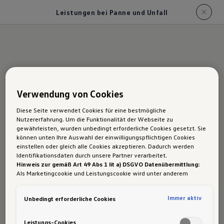
Leistungen bei Panne und Unfall
Volkswagen
Verwendung von Cookies
Mobilitäts­garantie
Diese Seite verwendet Cookies für eine bestmögliche
Leistungen bei
Nutzererfahrung. Um die Funktionalität der Webseite zu
gewährleisten, wurden unbedingt erforderliche Cookies gesetzt. Sie
Pannen und Unfällen
können unten Ihre Auswahl der einwilligungspflichtigen Cookies
einstellen oder gleich alle Cookies akzeptieren. Dadurch werden
Identifikationsdaten durch unsere Partner verarbeitet.
Hinweis zur gemäß Art 49 Abs 1 lit a) DSGVO Datenübermittlung:
Hilfe rund um die Uhr. 7 Tage in der Woche.
Als Marketingcookie und Leistungscookie wird unter anderem
Google Analytics verwendet. Es kann nicht ausgeschlossen werden,
365 Tage im Jahr. Europaweit via
dass
Google Irland
als unser Vertragspartner personenbezogene
Mobiltelefon.
Immer aktiv
Unbedingt erforderliche Cookies
Daten in die USA (insbesondere dort an die Google LLC) weitergibt.
In den USA besteht kein der Europäischen Union der Sache nach
gleichwertiges Datenschutzniveau und es fehlt an einem
Leistungs-Cookies