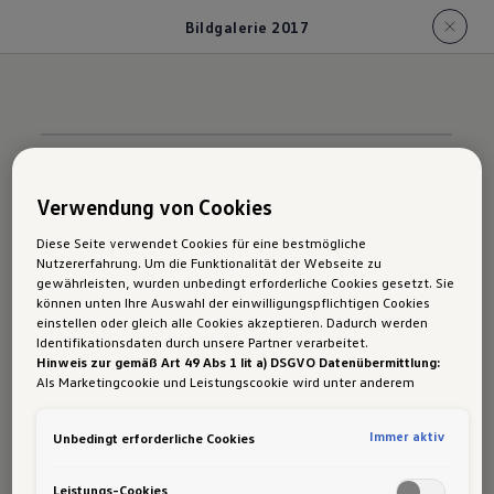
Bildgalerie 2017
Verwendung von Cookies
Die in dieser Darstellung gezeigten Fahrzeuge können
Diese Seite verwendet Cookies für eine bestmögliche
Nutzererfahrung. Um die Funktionalität der Webseite zu
in einzelnen Details vom aktuellen österreichischen
gewährleisten, wurden unbedingt erforderliche Cookies gesetzt. Sie
Lieferprogramm abweichen. Abgebildet sind teilweise
können unten Ihre Auswahl der einwilligungspflichtigen Cookies
Sonderausstattungen gegen Mehrpreis. Alle
einstellen oder gleich alle Cookies akzeptieren. Dadurch werden
Identifikationsdaten durch unsere Partner verarbeitet.
Bruttopreise sind unverbindl., nicht kart. Richtpreise
Hinweis zur gemäß Art 49 Abs 1 lit a) DSGVO Datenübermittlung:
inkl. NoVA, 20% MwSt., Frachtkosten und unter
Als Marketingcookie und Leistungscookie wird unter anderem
Berücksichtigung des NoVA-Zu- bzw. Abschlags lt. § 6
Google Analytics verwendet. Es kann nicht ausgeschlossen werden,
dass
Google Irland
als unser Vertragspartner personenbezogene
NoVAG. Im Sinne einer besseren Lesbarkeit der Texte
Immer aktiv
Unbedingt erforderliche Cookies
Daten in die USA (insbesondere dort an die Google LLC) weitergibt.
wurde von uns entweder die männliche oder
In den USA besteht kein der Europäischen Union der Sache nach
weibliche Form von personenbezogenen Wörtern
gleichwertiges Datenschutzniveau und es fehlt an einem
Leistungs-Cookies