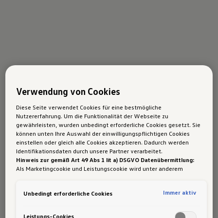
Verwendung von Cookies
Diese Seite verwendet Cookies für eine bestmögliche
Nutzererfahrung. Um die Funktionalität der Webseite zu
gewährleisten, wurden unbedingt erforderliche Cookies gesetzt. Sie
können unten Ihre Auswahl der einwilligungspflichtigen Cookies
einstellen oder gleich alle Cookies akzeptieren. Dadurch werden
Identifikationsdaten durch unsere Partner verarbeitet.
Hinweis zur gemäß Art 49 Abs 1 lit a) DSGVO Datenübermittlung:
Als Marketingcookie und Leistungscookie wird unter anderem
Google Analytics verwendet. Es kann nicht ausgeschlossen werden,
dass
Google Irland
als unser Vertragspartner personenbezogene
Immer aktiv
Unbedingt erforderliche Cookies
Daten in die USA (insbesondere dort an die Google LLC) weitergibt.
In den USA besteht kein der Europäischen Union der Sache nach
gleichwertiges Datenschutzniveau und es fehlt an einem
Leistungs-Cookies