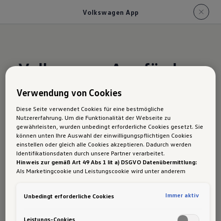
Volkswagen App
Volkswagen App für den
ID. Buzz Cargo
Verwendung von Cookies
Diese Seite verwendet Cookies für eine bestmögliche
Nutzererfahrung. Um die Funktionalität der Webseite zu
Die Volkswagen App bietet Ihnen zahlreiche
gewährleisten, wurden unbedingt erforderliche Cookies gesetzt. Sie
wichtige Funktionen und Dienste auf einen Blick
können unten Ihre Auswahl der einwilligungspflichtigen Cookies
einstellen oder gleich alle Cookies akzeptieren. Dadurch werden
und sorgt für noch mehr Komfort. Jetzt einfach
Identifikationsdaten durch unsere Partner verarbeitet.
herunterladen.
Hinweis zur gemäß Art 49 Abs 1 lit a) DSGVO Datenübermittlung:
Als Marketingcookie und Leistungscookie wird unter anderem
Zur Volkswagen App
Google Analytics verwendet. Es kann nicht ausgeschlossen werden,
dass
Google Irland
als unser Vertragspartner personenbezogene
Immer aktiv
Unbedingt erforderliche Cookies
Daten in die USA (insbesondere dort an die Google LLC) weitergibt.
In den USA besteht kein der Europäischen Union der Sache nach
gleichwertiges Datenschutzniveau und es fehlt an einem
Leistungs-Cookies