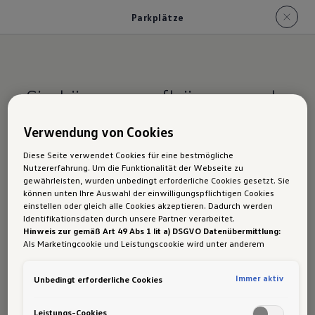
Parkplätze
Sie können aufhören, nach
Parkplätzen zu suchen.­ Ihr
Verwendung von Cookies
Volkswagen Nutzfahrzeug
Diese Seite verwendet Cookies für eine bestmögliche
macht das für Sie.
Nutzererfahrung. Um die Funktionalität der Webseite zu
gewährleisten, wurden unbedingt erforderliche Cookies gesetzt. Sie
können unten Ihre Auswahl der einwilligungspflichtigen Cookies
einstellen oder gleich alle Cookies akzeptieren. Dadurch werden
Identifikationsdaten durch unsere Partner verarbeitet.
Hinweis zur gemäß Art 49 Abs 1 lit a) DSGVO Datenübermittlung:
Als Marketingcookie und Leistungscookie wird unter anderem
Suchen Sie bequem und ohne Frust nach
Google Analytics verwendet. Es kann nicht ausgeschlossen werden,
öffentlichen Parkplätzen und Parkhäusern in Ihrer
dass
Google Irland
als unser Vertragspartner personenbezogene
Immer aktiv
Unbedingt erforderliche Cookies
Daten in die USA (insbesondere dort an die Google LLC) weitergibt.
Nähe. Das Infotainment-System Ihres
In den USA besteht kein der Europäischen Union der Sache nach
Volkswagen Nutzfahrzeug informiert Sie über
gleichwertiges Datenschutzniveau und es fehlt an einem
Leistungs-Cookies