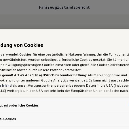
Fahrzeugzustandsbericht
agen gibt Ihnen Ausku
dung von Cookies
 verwendet Cookies für eine bestmögliche Nutzererfahrung. Um die Funktionalit
 gewährleisten, wurden unbedingt erforderliche Cookies gesetzt. Sie können un
standsbericht
 einwilligungspflichtigen Cookies einstellen oder gleich alle Cookies akzeptiere
tifikationsdaten durch unsere Partner verarbeitet.
r gemäß Art 49 Abs 1 lit a) DSGVO Datenübermittlung:
Als Marketingcookie und
ookie wird unter anderem Google Analytics verwendet. Es kann nicht ausgeschl
 Irland
als unser Vertragspartner personenbezogene Daten in die USA (insbeson
LLC) weitergibt. In den USA besteht kein der Europäischen Union der Sache nach
iges Datenschutzniveau und es fehlt an einem Angemessenheitsbeschluss der E
 Hieraus können sich für Sie Risiken ergeben, weil Sie Ihre Rechte als Betroffen
t erforderliche Cookies
iel vor einer Reise über den aktuellen Status des Fa
sam durchsetzen können, in den USA keine Datenschutzgrundsätze bestehen, und
ssen werden kann, dass aufgrund aktueller Gesetze US-Sicherheitsbehörden eine
 Warnmeldungen und fällige Wartungsereignisse auf 
gen können, wobei Eingriffe in Ihre persönlichen Rechte und Freiheiten nicht auf
s-Cookies
 beschränkt sind.
Sollten Sie das Setzen von Cookies für Marketingzwecke od
nzsysteme an.⁠
1
ookies auch für US-Dienstleister erlauben, dann stimmen Sie damit auch gemäß 