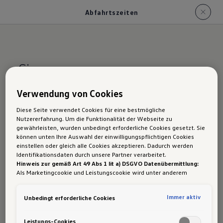
Abfahrtszeiten
Sie sagen, wann es
losgehen soll. Ihr
Verwendung von Cookies
Volkswagen­ macht sich
Diese Seite verwendet Cookies für eine bestmögliche
pünktlich startklar.
Nutzererfahrung. Um die Funktionalität der Webseite zu
gewährleisten, wurden unbedingt erforderliche Cookies gesetzt. Sie
können unten Ihre Auswahl der einwilligungspflichtigen Cookies
einstellen oder gleich alle Cookies akzeptieren. Dadurch werden
Identifikationsdaten durch unsere Partner verarbeitet.
Wenn Sie ein eHybrid-Modell fahren, können Sie
Hinweis zur gemäß Art 49 Abs 1 lit a) DSGVO Datenübermittlung:
mit dem Dienst „Abfahrtszeiten“ bestimmen,
Als Marketingcookie und Leistungscookie wird unter anderem
Google Analytics verwendet. Es kann nicht ausgeschlossen werden,
welche Innentemperatur Sie zur gewünschten
dass
Google Irland
als unser Vertragspartner personenbezogene
Immer aktiv
Unbedingt erforderliche Cookies
Abfahrtszeit haben wollen und je nach
Daten in die USA (insbesondere dort an die Google LLC) weitergibt.
In den USA besteht kein der Europäischen Union der Sache nach
Fahrzeugmodell auch, wann die Batterie geladen
gleichwertiges Datenschutzniveau und es fehlt an einem
Leistungs-Cookies