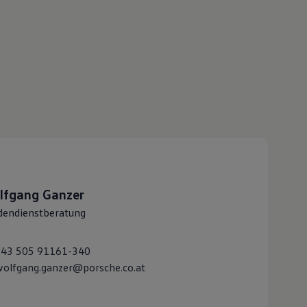
lfgang
Ganzer
dendienstberatung
+43 505 91161-340
olfgang.ganzer@porsche.co.at