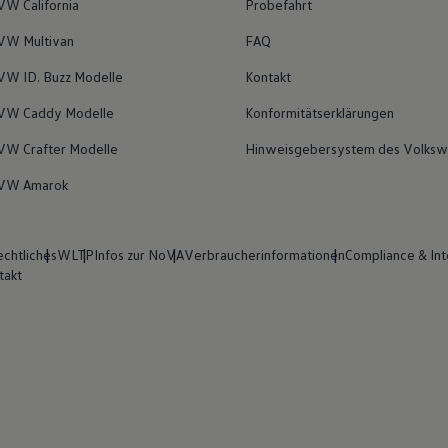
VW California
Probefahrt
VW Multivan
FAQ
VW ID. Buzz Modelle
Kontakt
VW Caddy Modelle
Konformitätserklärungen
VW Crafter Modelle
Hinweisgebersystem des Volksw
VW Amarok
chtliches
WLTP
Infos zur NoVA
Verbraucherinformationen
Compliance & Int
takt