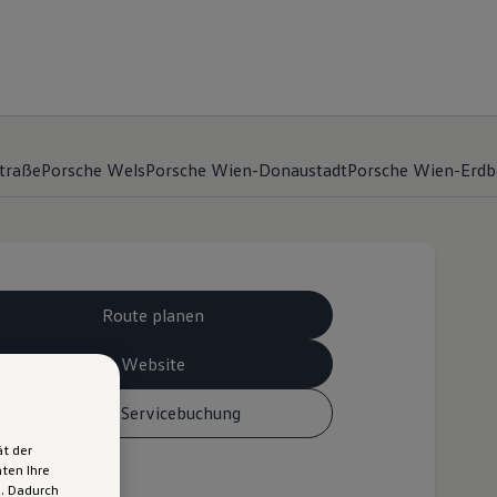
traße
Porsche Wels
Porsche Wien-Donaustadt
Porsche Wien-Erdb
Route planen
Website
Online-Servicebuchung
ät der
ten Ihre
n. Dadurch