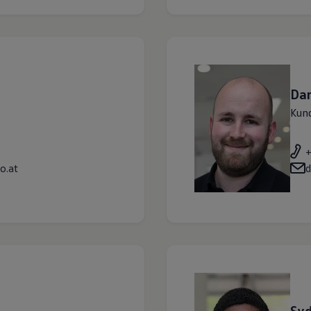
Dan
Kun
o.at
d
Sy