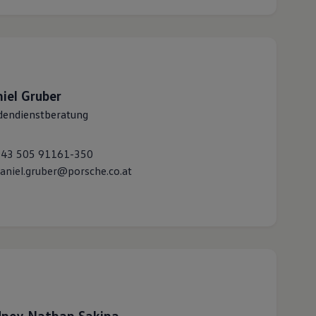
iel
Gruber
dendienstberatung
+43 505 91161-350
aniel.gruber@porsche.co.at
dney Nathan
Sakina