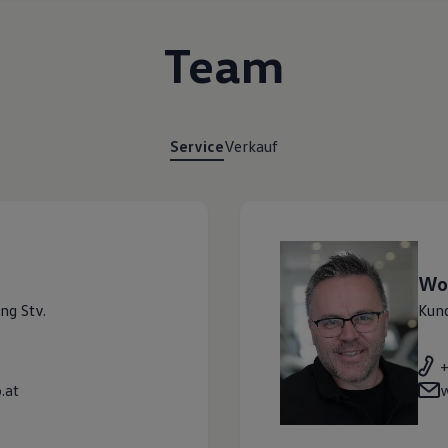
Team
Service
Verkauf
Wo
ng Stv.
Kun
.at
w