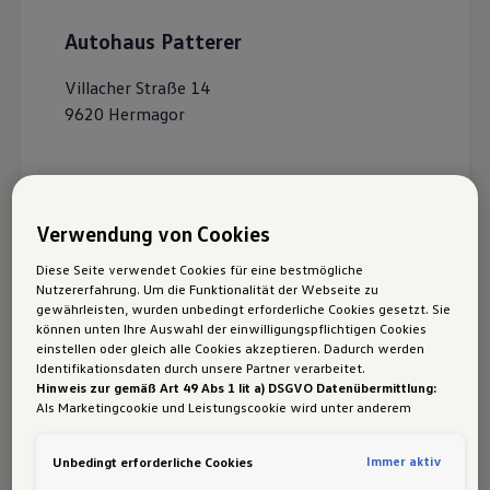
Autohaus Patterer
Villacher Straße 14
9620
Hermagor
Zertifizierter Sales Agent
Service
Verwendung von Cookies
Diese Seite verwendet Cookies für eine bestmögliche
Nutzererfahrung. Um die Funktionalität der Webseite zu
gewährleisten, wurden unbedingt erforderliche Cookies gesetzt. Sie
können unten Ihre Auswahl der einwilligungspflichtigen Cookies
einstellen oder gleich alle Cookies akzeptieren. Dadurch werden
Öffnungszeiten
Identifikationsdaten durch unsere Partner verarbeitet.
Hinweis zur gemäß Art 49 Abs 1 lit a) DSGVO Datenübermittlung:
Als Marketingcookie und Leistungscookie wird unter anderem
Google Analytics verwendet. Es kann nicht ausgeschlossen werden,
Service
Teiledienst
dass
Google Irland
als unser Vertragspartner personenbezogene
Immer aktiv
Unbedingt erforderliche Cookies
Daten in die USA (insbesondere dort an die Google LLC) weitergibt.
In den USA besteht kein der Europäischen Union der Sache nach