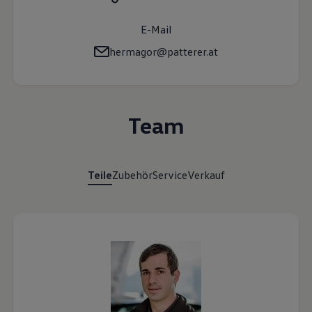
zugestimmt („Cookies mit Marketingzwecke“) haben, von Ihrem
zugeordneten Händler bzw. im Falle eines Porsche Betriebs, Porsche
E-Mail
Inter Auto GmbH & Co KG, eingesehen werden.
VW Cookie-Richtlinien
hermagor@patterer.at
Team
Teile
Zubehör
Service
Verkauf