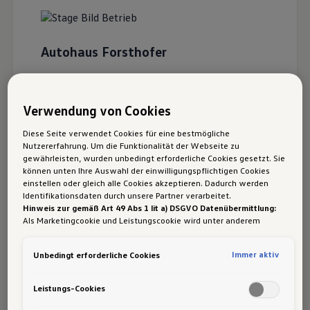
Autohaus Forsthofer
Bürmooser Strasse 22
5112
Lamprechtshausen
Verwendung von Cookies
Diese Seite verwendet Cookies für eine bestmögliche
Service
Nutzererfahrung. Um die Funktionalität der Webseite zu
gewährleisten, wurden unbedingt erforderliche Cookies gesetzt. Sie
Unfallspezialist
können unten Ihre Auswahl der einwilligungspflichtigen Cookies
einstellen oder gleich alle Cookies akzeptieren. Dadurch werden
Online-Servicebuchung
Identifikationsdaten durch unsere Partner verarbeitet.
Hinweis zur gemäß Art 49 Abs 1 lit a) DSGVO Datenübermittlung:
Als Marketingcookie und Leistungscookie wird unter anderem
Google Analytics verwendet. Es kann nicht ausgeschlossen werden,
dass
Google Irland
als unser Vertragspartner personenbezogene
Immer aktiv
Unbedingt erforderliche Cookies
Daten in die USA (insbesondere dort an die Google LLC) weitergibt.
In den USA besteht kein der Europäischen Union der Sache nach
Öffnungszeiten
gleichwertiges Datenschutzniveau und es fehlt an einem
Leistungs-Cookies
Angemessenheitsbeschluss der Europäischen Kommission. Hieraus
können sich für Sie Risiken ergeben, weil Sie Ihre Rechte als