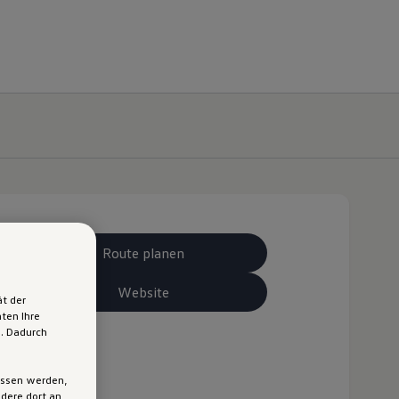
Route planen
Website
ät der
ten Ihre
n. Dadurch
ossen werden,
dere dort an