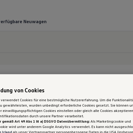
verfügbare Neuwagen
dung von Cookies
gen
 verwendet Cookies für eine bestmögliche Nutzererfahrung. Um die Funktionalit
 gewährleisten, wurden unbedingt erforderliche Cookies gesetzt. Sie können un
 einwilligungspflichtigen Cookies einstellen oder gleich alle Cookies akzeptiere
tifikationsdaten durch unsere Partner verarbeitet.
r gemäß Art 49 Abs 1 lit a) DSGVO Datenübermittlung:
Als Marketingcookie und
ookie wird unter anderem Google Analytics verwendet. Es kann nicht ausgeschl
 Irland
als unser Vertragspartner personenbezogene Daten in die USA (insbeson