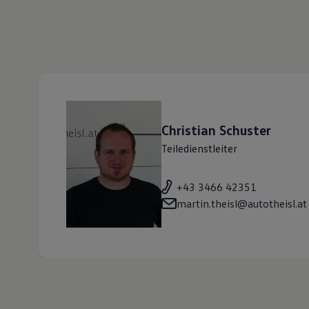
Christian
Schuster
Teiledienstleiter
+43 3466 42351
martin.theisl@autotheisl.at