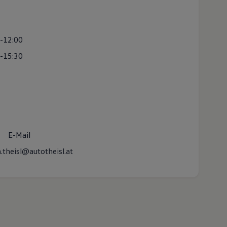
-12:00
-15:30
E-Mail
.theisl@autotheisl.at