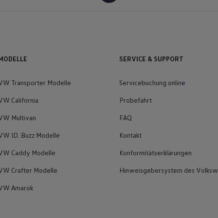
MODELLE
SERVICE & SUPPORT
VW Transporter Modelle
Servicebuchung online
VW California
Probefahrt
VW Multivan
FAQ
VW ID. Buzz Modelle
Kontakt
VW Caddy Modelle
Konformitätserklärungen
VW Crafter Modelle
Hinweisgebersystem des Volksw
VW Amarok