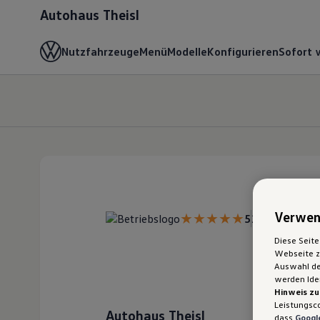
Autohaus Theisl
Nutzfahrzeuge
Menü
Modelle
Konfigurieren
Sofort 
Verwen
5
20 Bewertun
Diese Seite
Webseite zu
Auswahl der
werden Iden
Hinweis zu
Leistungsc
Autohaus Theisl
dass
Google