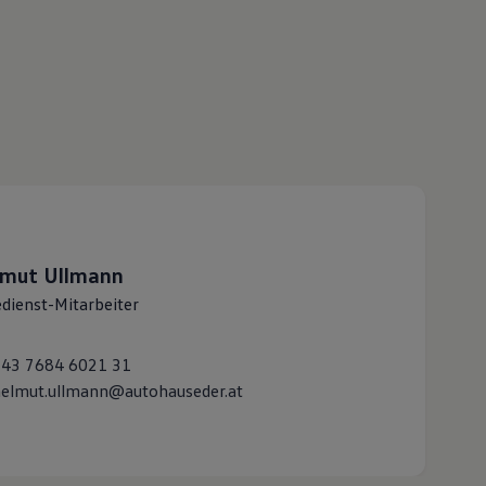
lmut
Ullmann
edienst-Mitarbeiter
+43 7684 6021 31
elmut.ullmann@autohauseder.at