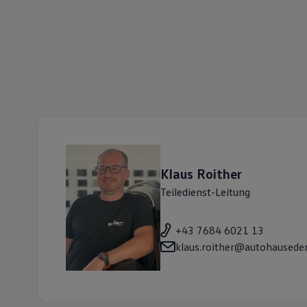
Klaus
Roither
Teiledienst-Leitung
+43 7684 6021 13
klaus.roither@autohauseder