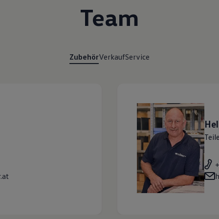
Team
Zubehör
Verkauf
Service
He
Teil
.at
h