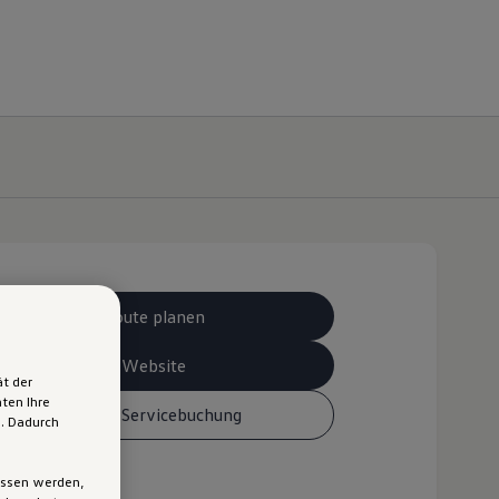
Route planen
Website
ät der
ten Ihre
Online-Servicebuchung
n. Dadurch
ossen werden,