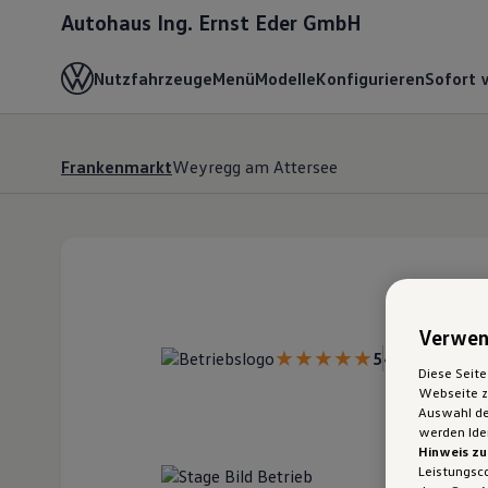
Autohaus Ing. Ernst Eder GmbH
Nutzfahrzeuge
Menü
Modelle
Konfigurieren
Sofort 
Frankenmarkt
Weyregg am Attersee
Verwen
5
47 Bewertun
Diese Seite
Webseite zu
Auswahl der
werden Iden
Hinweis zu
Leistungsc