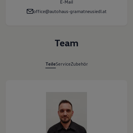
VW Cookie-Richtlinien
E-Mail
office@autohaus-gramatneusiedl.at
Team
Teile
Service
Zubehör