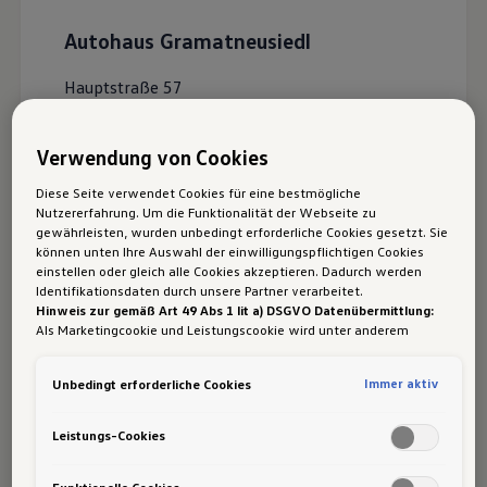
Autohaus Gramatneusiedl
Hauptstraße 57
2440
Gramatneusiedl
Verwendung von Cookies
Service
Diese Seite verwendet Cookies für eine bestmögliche
Nutzererfahrung. Um die Funktionalität der Webseite zu
gewährleisten, wurden unbedingt erforderliche Cookies gesetzt. Sie
können unten Ihre Auswahl der einwilligungspflichtigen Cookies
einstellen oder gleich alle Cookies akzeptieren. Dadurch werden
Identifikationsdaten durch unsere Partner verarbeitet.
Öffnungszeiten
Hinweis zur gemäß Art 49 Abs 1 lit a) DSGVO Datenübermittlung:
Als Marketingcookie und Leistungscookie wird unter anderem
Google Analytics verwendet. Es kann nicht ausgeschlossen werden,
dass
Google Irland
als unser Vertragspartner personenbezogene
Immer aktiv
Unbedingt erforderliche Cookies
Daten in die USA (insbesondere dort an die Google LLC) weitergibt.
Service
Teiledienst
In den USA besteht kein der Europäischen Union der Sache nach
gleichwertiges Datenschutzniveau und es fehlt an einem
Leistungs-Cookies
Angemessenheitsbeschluss der Europäischen Kommission. Hieraus
können sich für Sie Risiken ergeben, weil Sie Ihre Rechte als
Betroffener in den USA nicht wirksam durchsetzen können, in den
Funktionelle Cookies