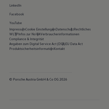
LinkedIn
Facebook
YouTube
Impressum
Cookie Einstellungen
Datenschutz
Rechtliches
WLTP
Infos zur NoVA
Verbraucherinformationen
Compliance & Integrität
Angaben zum Digital Service Act (DSA)
EU Data Act
Produktsicherheitsinformation
Kontakt
© Porsche Austria GmbH & Co OG 2026