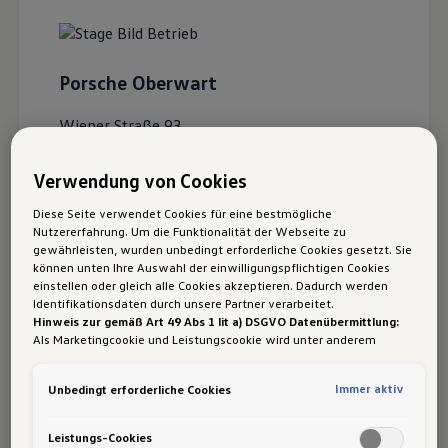
Porsche Oberwart
Wiener Straße 93
7400
Oberwart
Verwendung von Cookies
Diese Seite verwendet Cookies für eine bestmögliche
Zertifizierter Händler
Nutzererfahrung. Um die Funktionalität der Webseite zu
gewährleisten, wurden unbedingt erforderliche Cookies gesetzt. Sie
Service
können unten Ihre Auswahl der einwilligungspflichtigen Cookies
einstellen oder gleich alle Cookies akzeptieren. Dadurch werden
Unfallspezialist
Identifikationsdaten durch unsere Partner verarbeitet.
Hinweis zur gemäß Art 49 Abs 1 lit a) DSGVO Datenübermittlung:
Online-Servicebuchung
Als Marketingcookie und Leistungscookie wird unter anderem
Google Analytics verwendet. Es kann nicht ausgeschlossen werden,
Facebook
dass
Google Irland
als unser Vertragspartner personenbezogene
Immer aktiv
Unbedingt erforderliche Cookies
Daten in die USA (insbesondere dort an die Google LLC) weitergibt.
Instagram
In den USA besteht kein der Europäischen Union der Sache nach
gleichwertiges Datenschutzniveau und es fehlt an einem
Leistungs-Cookies
YouTube
Angemessenheitsbeschluss der Europäischen Kommission. Hieraus