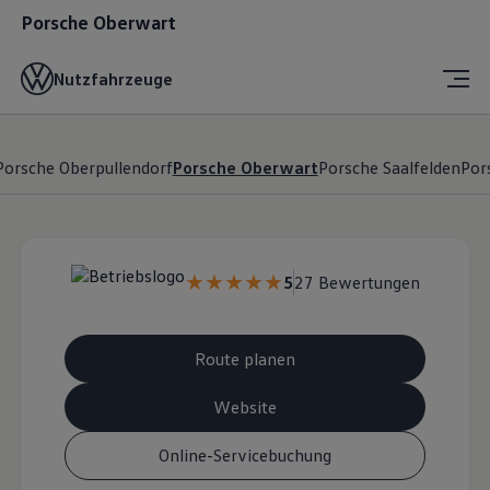
Porsche Oberwart
Nutzfahrzeuge
Porsche Oberpullendorf
Porsche Oberwart
Porsche Saalfelden
Por
5
27 Bewertungen
Route planen
Website
Online-Servicebuchung