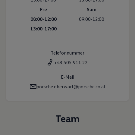
zugeordneten Händler bzw. im Falle eines Porsche Betriebs, Porsche
Inter Auto GmbH & Co KG, eingesehen werden.
Fre
Sam
VW Cookie-Richtlinien
08:00-12:00
09:00-12:00
13:00-17:00
Telefonnummer
+43 505 911 22
E-Mail
porsche.oberwart@porsche.co.at
Team