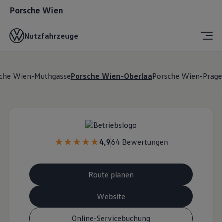
Porsche Wien
Nutzfahrzeuge
che Wien-Muthgasse
Porsche Wien-Oberlaa
Porsche Wien-Prage
4,9
64 Bewertungen
Route planen
Website
Online-Servicebuchung