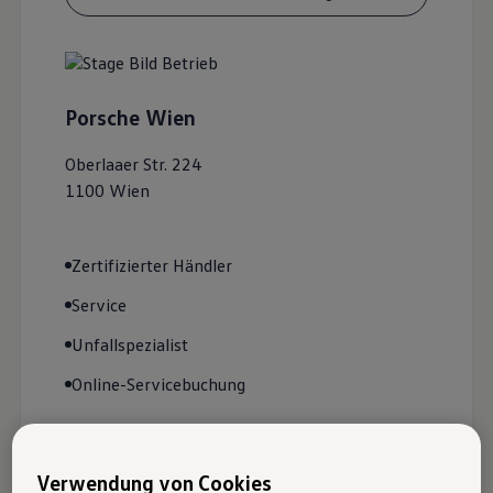
Porsche Wien
Oberlaaer Str. 224
1100
Wien
Zertifizierter Händler
Service
Unfallspezialist
Online-Servicebuchung
Facebook
Instagram
Verwendung von Cookies