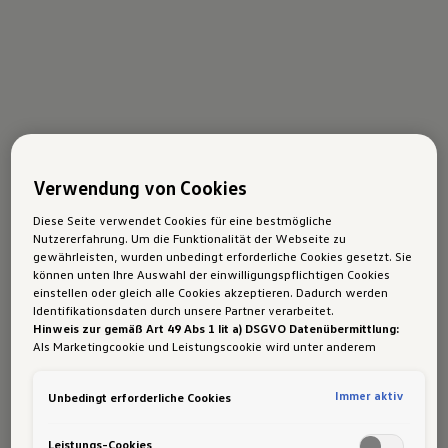
Verwendung von Cookies
Diese Seite verwendet Cookies für eine bestmögliche
Nutzererfahrung. Um die Funktionalität der Webseite zu
gewährleisten, wurden unbedingt erforderliche Cookies gesetzt. Sie
können unten Ihre Auswahl der einwilligungspflichtigen Cookies
einstellen oder gleich alle Cookies akzeptieren. Dadurch werden
Identifikationsdaten durch unsere Partner verarbeitet.
Hinweis zur gemäß Art 49 Abs 1 lit a) DSGVO Datenübermittlung:
Als Marketingcookie und Leistungscookie wird unter anderem
Google Analytics verwendet. Es kann nicht ausgeschlossen werden,
dass
Google Irland
als unser Vertragspartner personenbezogene
Immer aktiv
Unbedingt erforderliche Cookies
Daten in die USA (insbesondere dort an die Google LLC) weitergibt.
In den USA besteht kein der Europäischen Union der Sache nach
gleichwertiges Datenschutzniveau und es fehlt an einem
Leistungs-Cookies