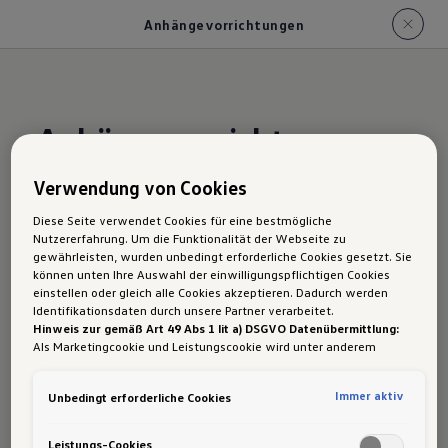
Anhängevorrichtungen
Anhängevorrichtungen
und Anhängelast des
Verwendung von Cookies
Transporter
Diese Seite verwendet Cookies für eine bestmögliche
Nutzererfahrung. Um die Funktionalität der Webseite zu
gewährleisten, wurden unbedingt erforderliche Cookies gesetzt. Sie
können unten Ihre Auswahl der einwilligungspflichtigen Cookies
Wenn’s mal richtig schwer wird: Der Transporter
einstellen oder gleich alle Cookies akzeptieren. Dadurch werden
ist auf große Aufgaben vorbereitet. Reicht der
Identifikationsdaten durch unsere Partner verarbeitet.
Hinweis zur gemäß Art 49 Abs 1 lit a) DSGVO Datenübermittlung:
üppige Laderaum oder die Ladefläche doch mal
Als Marketingcookie und Leistungscookie wird unter anderem
nicht aus? Dann erweitern Sie den Stauraum
Google Analytics verwendet. Es kann nicht ausgeschlossen werden,
dass
Google Irland
als unser Vertragspartner personenbezogene
einfach mit einem Anhänger. Dieser lässt sich im
Immer aktiv
Unbedingt erforderliche Cookies
Daten in die USA (insbesondere dort an die Google LLC) weitergibt.
Handumdrehen ankuppeln dank optionaler
In den USA besteht kein der Europäischen Union der Sache nach
gleichwertiges Datenschutzniveau und es fehlt an einem
Leistungs-Cookies