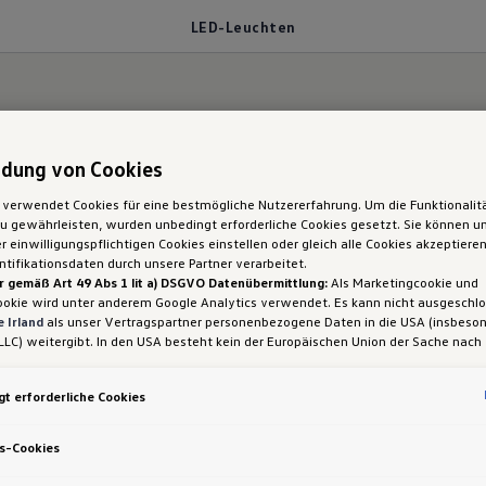
LED-Leuchten
hten
dung von Cookies
 verwendet Cookies für eine bestmögliche Nutzererfahrung. Um die Funktionalit
 gewährleisten, wurden unbedingt erforderliche Cookies gesetzt. Sie können un
 einwilligungspflichtigen Cookies einstellen oder gleich alle Cookies akzeptiere
tifikationsdaten durch unsere Partner verarbeitet.
ebel: Die richtige Beleuchtung trägt dazu bei, dass 
r gemäß Art 49 Abs 1 lit a) DSGVO Datenübermittlung:
Als Marketingcookie und
ookie wird unter anderem Google Analytics verwendet. Es kann nicht ausgeschl
iel erreichen.
 Irland
als unser Vertragspartner personenbezogene Daten in die USA (insbeson
LLC) weitergibt. In den USA besteht kein der Europäischen Union der Sache nach
iges Datenschutzniveau und es fehlt an einem Angemessenheitsbeschluss der E
 Hieraus können sich für Sie Risiken ergeben, weil Sie Ihre Rechte als Betroffen
hes Lichtvolumen: Die LED-Frontscheinwerfer erfüll
t erforderliche Cookies
sam durchsetzen können, in den USA keine Datenschutzgrundsätze bestehen, und
n. Sie unterstreichen mit ihrem attraktiven Lichtd
ssen werden kann, dass aufgrund aktueller Gesetze US-Sicherheitsbehörden eine
gen können, wobei Eingriffe in Ihre persönlichen Rechte und Freiheiten nicht auf
s-Cookies
.1.
 beschränkt sind.
Sollten Sie das Setzen von Cookies für Marketingzwecke od
ookies auch für US-Dienstleister erlauben, dann stimmen Sie damit auch gemäß 