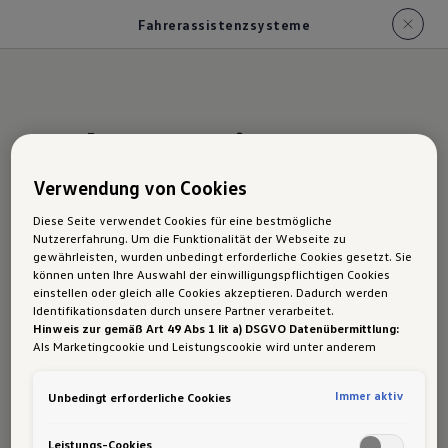
Fahrerassistenzsysteme
Fahrerassistenzsy
steme
Verwendung von Cookies
Diese Seite verwendet Cookies für eine bestmögliche
Nutzererfahrung. Um die Funktionalität der Webseite zu
gewährleisten, wurden unbedingt erforderliche Cookies gesetzt. Sie
können unten Ihre Auswahl der einwilligungspflichtigen Cookies
Wer immer unterwegs ist, muss unzählige
einstellen oder gleich alle Cookies akzeptieren. Dadurch werden
Wetter- und Verkehrssituationen meistern. Gut,
Identifikationsdaten durch unsere Partner verarbeitet.
Hinweis zur gemäß Art 49 Abs 1 lit a) DSGVO Datenübermittlung:
dass Sie im California 6.1 damit nicht alleine sind.
Als Marketingcookie und Leistungscookie wird unter anderem
Google Analytics verwendet. Es kann nicht ausgeschlossen werden,
Seitenwindassistent
1
dass
Google Irland
als unser Vertragspartner personenbezogene
Immer aktiv
Unbedingt erforderliche Cookies
Daten in die USA (insbesondere dort an die Google LLC) weitergibt.
Stabilisiert das Fahrzeug bei starkem böigem
In den USA besteht kein der Europäischen Union der Sache nach
Seitenwind durch automatische Bremseingriffe.
gleichwertiges Datenschutzniveau und es fehlt an einem
Leistungs-Cookies