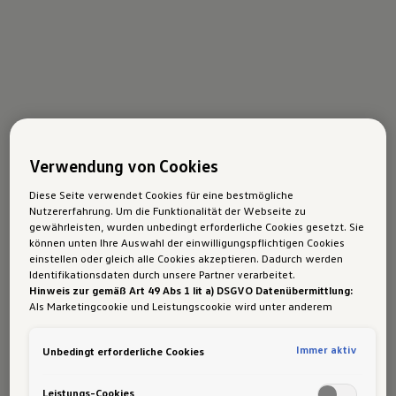
Verwendung von Cookies
Diese Seite verwendet Cookies für eine bestmögliche
Nutzererfahrung. Um die Funktionalität der Webseite zu
gewährleisten, wurden unbedingt erforderliche Cookies gesetzt. Sie
können unten Ihre Auswahl der einwilligungspflichtigen Cookies
einstellen oder gleich alle Cookies akzeptieren. Dadurch werden
Identifikationsdaten durch unsere Partner verarbeitet.
Hinweis zur gemäß Art 49 Abs 1 lit a) DSGVO Datenübermittlung:
Als Marketingcookie und Leistungscookie wird unter anderem
Google Analytics verwendet. Es kann nicht ausgeschlossen werden,
dass
Google Irland
als unser Vertragspartner personenbezogene
Immer aktiv
Unbedingt erforderliche Cookies
Daten in die USA (insbesondere dort an die Google LLC) weitergibt.
In den USA besteht kein der Europäischen Union der Sache nach
gleichwertiges Datenschutzniveau und es fehlt an einem
Leistungs-Cookies