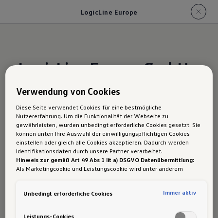
LogicLine Europe
LogicLine Europe GmbH
Verwendung von Cookies
Customer Service
Diese Seite verwendet Cookies für eine bestmögliche
Gewerbestraße 1
Nutzererfahrung. Um die Funktionalität der Webseite zu
gewährleisten, wurden unbedingt erforderliche Cookies gesetzt. Sie
können unten Ihre Auswahl der einwilligungspflichtigen Cookies
Telefon:
einstellen oder gleich alle Cookies akzeptieren. Dadurch werden
Identifikationsdaten durch unsere Partner verarbeitet.
Internet:
www.logicline.eu
Hinweis zur gemäß Art 49 Abs 1 lit a) DSGVO Datenübermittlung:
E-Mail:
office@logicline.eu
Als Marketingcookie und Leistungscookie wird unter anderem
Google Analytics verwendet. Es kann nicht ausgeschlossen werden,
Kontakt:
Herr Roland Silberbauer
dass
Google Irland
als unser Vertragspartner personenbezogene
Immer aktiv
Unbedingt erforderliche Cookies
Daten in die USA (insbesondere dort an die Google LLC) weitergibt.
In den USA besteht kein der Europäischen Union der Sache nach
Produkte:
Transport-Boxen, Lastenträger und
gleichwertiges Datenschutzniveau und es fehlt an einem
Leistungs-Cookies