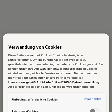
Verwendung von Cookies
Diese Seite verwendet Cookies für eine bestmögliche
Nutzererfahrung. Um die Funktionalität der Webseite zu
gewährleisten, wurden unbedingt erforderliche Cookies gesetzt. Sie
können unten Ihre Auswahl der einwilligungspflichtigen Cookies
einstellen oder gleich alle Cookies akzeptieren. Dadurch werden
Identifikationsdaten durch unsere Partner verarbeitet.
Hinweis zur gemäß Art 49 Abs 1 lit a) DSGVO Datenübermittlung:
Als Marketingcookie und Leistungscookie wird unter anderem
Google Analytics verwendet. Es kann nicht ausgeschlossen werden,
dass
Google Irland
als unser Vertragspartner personenbezogene
Immer aktiv
Unbedingt erforderliche Cookies
Daten in die USA (insbesondere dort an die Google LLC) weitergibt.
In den USA besteht kein der Europäischen Union der Sache nach
gleichwertiges Datenschutzniveau und es fehlt an einem
Leistungs-Cookies