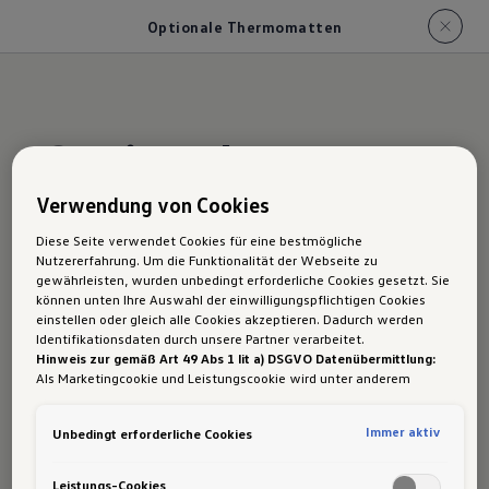
Optionale Thermomatten
Optionale
Thermomatten
im
Verwendung von Cookies
Diese Seite verwendet Cookies für eine bestmögliche
Grand California
Nutzererfahrung. Um die Funktionalität der Webseite zu
gewährleisten, wurden unbedingt erforderliche Cookies gesetzt. Sie
können unten Ihre Auswahl der einwilligungspflichtigen Cookies
einstellen oder gleich alle Cookies akzeptieren. Dadurch werden
Identifikationsdaten durch unsere Partner verarbeitet.
Hinweis zur gemäß Art 49 Abs 1 lit a) DSGVO Datenübermittlung:
Abends einfach wohlfühlen:
Mit den neuen,
Als Marketingcookie und Leistungscookie wird unter anderem
optionalen Thermomatten verwandeln Sie Ihren
Google Analytics verwendet. Es kann nicht ausgeschlossen werden,
dass
Google Irland
als unser Vertragspartner personenbezogene
Grand California im Handumdrehen in einen
Immer aktiv
Unbedingt erforderliche Cookies
Daten in die USA (insbesondere dort an die Google LLC) weitergibt.
geschützten Rückzugsort. Magnetisch befestigt,
In den USA besteht kein der Europäischen Union der Sache nach
gleichwertiges Datenschutzniveau und es fehlt an einem
dunkeln sie zuverlässig ab, schaffen Privatsphäre
Leistungs-Cookies