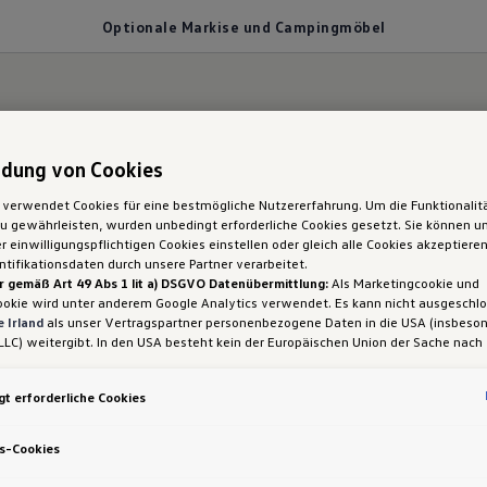
Optionale Markise und Campingmöbel
le Markise
des G
dung von Cookies
 verwendet Cookies für eine bestmögliche Nutzererfahrung. Um die Funktionalit
 gewährleisten, wurden unbedingt erforderliche Cookies gesetzt. Sie können un
a
 einwilligungspflichtigen Cookies einstellen oder gleich alle Cookies akzeptiere
tifikationsdaten durch unsere Partner verarbeitet.
r gemäß Art 49 Abs 1 lit a) DSGVO Datenübermittlung:
Als Marketingcookie und
ookie wird unter anderem Google Analytics verwendet. Es kann nicht ausgeschl
 Irland
als unser Vertragspartner personenbezogene Daten in die USA (insbeson
LLC) weitergibt. In den USA besteht kein der Europäischen Union der Sache nach
iges Datenschutzniveau und es fehlt an einem Angemessenheitsbeschluss der E
zen Tag und die lauen Abende können gar nicht lang
 Hieraus können sich für Sie Risiken ergeben, weil Sie Ihre Rechte als Betroffen
t erforderliche Cookies
ifornia auch jederzeit draußen genießen können, hä
sam durchsetzen können, in den USA keine Datenschutzgrundsätze bestehen, und
ssen werden kann, dass aufgrund aktueller Gesetze US-Sicherheitsbehörden eine
uftzimmer für Sie bereit: Ein Campingtisch
und zwei
1
gen können, wobei Eingriffe in Ihre persönlichen Rechte und Freiheiten nicht auf
s-Cookies
 beschränkt sind.
Sollten Sie das Setzen von Cookies für Marketingzwecke od
an den Heckflügeltüren untergebracht. Und dank de
ookies auch für US-Dienstleister erlauben, dann stimmen Sie damit auch gemäß 