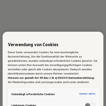
Verwendung von Cookies
Diese Seite verwendet Cookies für eine bestmögliche
Nutzererfahrung. Um die Funktionalität der Webseite zu
gewährleisten, wurden unbedingt erforderliche Cookies gesetzt. Sie
können unten Ihre Auswahl der einwilligungspflichtigen Cookies
einstellen oder gleich alle Cookies akzeptieren. Dadurch werden
Identifikationsdaten durch unsere Partner verarbeitet.
Hinweis zur gemäß Art 49 Abs 1 lit a) DSGVO Datenübermittlung:
Als Marketingcookie und Leistungscookie wird unter anderem
Google Analytics verwendet. Es kann nicht ausgeschlossen werden,
dass
Google Irland
als unser Vertragspartner personenbezogene
Immer aktiv
Unbedingt erforderliche Cookies
Daten in die USA (insbesondere dort an die Google LLC) weitergibt.
In den USA besteht kein der Europäischen Union der Sache nach
gleichwertiges Datenschutzniveau und es fehlt an einem
Leistungs-Cookies