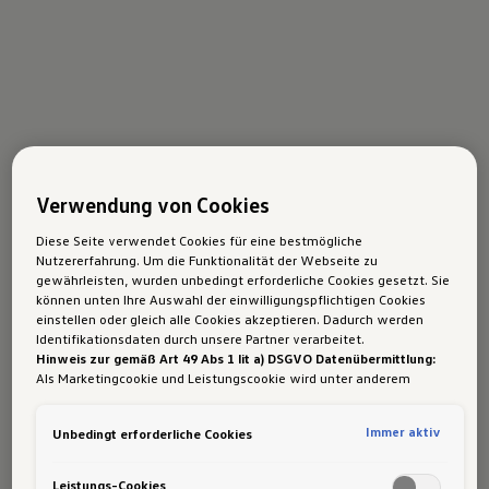
Verwendung von Cookies
Diese Seite verwendet Cookies für eine bestmögliche
Nutzererfahrung. Um die Funktionalität der Webseite zu
gewährleisten, wurden unbedingt erforderliche Cookies gesetzt. Sie
können unten Ihre Auswahl der einwilligungspflichtigen Cookies
einstellen oder gleich alle Cookies akzeptieren. Dadurch werden
Identifikationsdaten durch unsere Partner verarbeitet.
Hinweis zur gemäß Art 49 Abs 1 lit a) DSGVO Datenübermittlung:
Als Marketingcookie und Leistungscookie wird unter anderem
Google Analytics verwendet. Es kann nicht ausgeschlossen werden,
dass
Google Irland
als unser Vertragspartner personenbezogene
Immer aktiv
Unbedingt erforderliche Cookies
Daten in die USA (insbesondere dort an die Google LLC) weitergibt.
In den USA besteht kein der Europäischen Union der Sache nach
gleichwertiges Datenschutzniveau und es fehlt an einem
Leistungs-Cookies