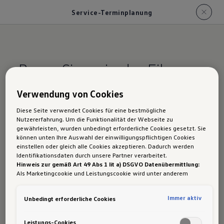
Service-Terminplanung
Bevor Sie es in der Eile
vergessen.
Verwendung von Cookies
Ihr Volkswagen übernimmt
Diese Seite verwendet Cookies für eine bestmögliche
auf Wunsch Ihre
Nutzererfahrung. Um die Funktionalität der Webseite zu
gewährleisten, wurden unbedingt erforderliche Cookies gesetzt. Sie
Serviceanfrage.
können unten Ihre Auswahl der einwilligungspflichtigen Cookies
einstellen oder gleich alle Cookies akzeptieren. Dadurch werden
Identifikationsdaten durch unsere Partner verarbeitet.
Hinweis zur gemäß Art 49 Abs 1 lit a) DSGVO Datenübermittlung:
Als Marketingcookie und Leistungscookie wird unter anderem
Google Analytics verwendet. Es kann nicht ausgeschlossen werden,
dass
Google Irland
als unser Vertragspartner personenbezogene
Immer aktiv
Unbedingt erforderliche Cookies
Daten in die USA (insbesondere dort an die Google LLC) weitergibt.
In den USA besteht kein der Europäischen Union der Sache nach
gleichwertiges Datenschutzniveau und es fehlt an einem
Leistungs-Cookies