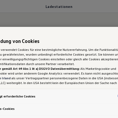
Ladestationen
wo können Sie die
dung von Cookies
 verwendet Cookies für eine bestmögliche Nutzererfahrung. Um die Funktionalit
 gewährleisten, wurden unbedingt erforderliche Cookies gesetzt. Sie können un
nen ansteuern? Frage
 einwilligungspflichtigen Cookies einstellen oder gleich alle Cookies akzeptiere
tifikationsdaten durch unsere Partner verarbeitet.
r gemäß Art 49 Abs 1 lit a) DSGVO Datenübermittlung:
Als Marketingcookie und
en ID. Buzz
ookie wird unter anderem Google Analytics verwendet. Es kann nicht ausgeschl
 Irland
als unser Vertragspartner personenbezogene Daten in die USA (insbeson
LLC) weitergibt. In den USA besteht kein der Europäischen Union der Sache nach
iges Datenschutzniveau und es fehlt an einem Angemessenheitsbeschluss der E
 Hieraus können sich für Sie Risiken ergeben, weil Sie Ihre Rechte als Betroffen
tromobilität: Sie können bequem an der Wallbox zu 
t erforderliche Cookies
sam durchsetzen können, in den USA keine Datenschutzgrundsätze bestehen, und
ssen werden kann, dass aufgrund aktueller Gesetze US-Sicherheitsbehörden eine
ntliche Ladestationen für Elektroautos europaweit g
gen können, wobei Eingriffe in Ihre persönlichen Rechte und Freiheiten nicht auf
s-Cookies
it VW Connect Plus Lademöglichkeiten entlang Ihrer 
 beschränkt sind.
Sollten Sie das Setzen von Cookies für Marketingzwecke od
ookies auch für US-Dienstleister erlauben, dann stimmen Sie damit auch gemäß 