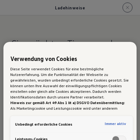
Ladehinweise
Sie möchten Tipps rund
um Ihren Ladestand
Verwendung von Cookies
erhalten? Nutzen Sie unser
Diese Seite verwendet Cookies für eine bestmögliche
Benachrichtigungs-System.
Nutzererfahrung. Um die Funktionalität der Webseite zu
gewährleisten, wurden unbedingt erforderliche Cookies gesetzt. Sie
können unten Ihre Auswahl der einwilligungspflichtigen Cookies
einstellen oder gleich alle Cookies akzeptieren. Dadurch werden
Als Hauptnutzer Ihres ID. Buzz können Sie den
Identifikationsdaten durch unsere Partner verarbeitet.
Hinweis zur gemäß Art 49 Abs 1 lit a) DSGVO Datenübermittlung:
Empfang von Push-Benachrichtigungen
Als Marketingcookie und Leistungscookie wird unter anderem
aktivieren. Falls Sie kurz nach Erhalt Ihres
Google Analytics verwendet. Es kann nicht ausgeschlossen werden,
dass
Google Irland
als unser Vertragspartner personenbezogene
Fahrzeugs noch keine Einstellungen für den
Immer aktiv
Unbedingt erforderliche Cookies
Daten in die USA (insbesondere dort an die Google LLC) weitergibt.
Ladestand gesetzt haben oder der Dienst
In den USA besteht kein der Europäischen Union der Sache nach
gleichwertiges Datenschutzniveau und es fehlt an einem
„Battery Care Mode“ inaktiv sein sollte,
Leistungs-Cookies