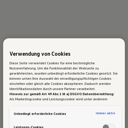
Verwendung von Cookies
Diese Seite verwendet Cookies für eine bestmögliche
Nutzererfahrung. Um die Funktionalität der Webseite zu
gewährleisten, wurden unbedingt erforderliche Cookies gesetzt. Sie
können unten Ihre Auswahl der einwilligungspflichtigen Cookies
einstellen oder gleich alle Cookies akzeptieren. Dadurch werden
Identifikationsdaten durch unsere Partner verarbeitet.
Hinweis zur gemäß Art 49 Abs 1 lit a) DSGVO Datenübermittlung:
Als Marketingcookie und Leistungscookie wird unter anderem
Google Analytics verwendet. Es kann nicht ausgeschlossen werden,
dass
Google Irland
als unser Vertragspartner personenbezogene
Immer aktiv
Unbedingt erforderliche Cookies
Daten in die USA (insbesondere dort an die Google LLC) weitergibt.
In den USA besteht kein der Europäischen Union der Sache nach
gleichwertiges Datenschutzniveau und es fehlt an einem
Leistungs-Cookies