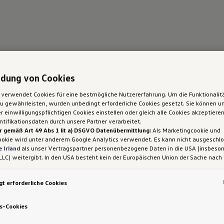
dung von Cookies
 verwendet Cookies für eine bestmögliche Nutzererfahrung. Um die Funktionalit
 gewährleisten, wurden unbedingt erforderliche Cookies gesetzt. Sie können un
 einwilligungspflichtigen Cookies einstellen oder gleich alle Cookies akzeptiere
tifikationsdaten durch unsere Partner verarbeitet.
r gemäß Art 49 Abs 1 lit a) DSGVO Datenübermittlung:
Als Marketingcookie und
ookie wird unter anderem Google Analytics verwendet. Es kann nicht ausgeschl
 Irland
als unser Vertragspartner personenbezogene Daten in die USA (insbeson
LLC) weitergibt. In den USA besteht kein der Europäischen Union der Sache nach
iges Datenschutzniveau und es fehlt an einem Angemessenheitsbeschluss der E
 Hieraus können sich für Sie Risiken ergeben, weil Sie Ihre Rechte als Betroffen
t erforderliche Cookies
sam durchsetzen können, in den USA keine Datenschutzgrundsätze bestehen, und
ssen werden kann, dass aufgrund aktueller Gesetze US-Sicherheitsbehörden eine
gen können, wobei Eingriffe in Ihre persönlichen Rechte und Freiheiten nicht auf
s-Cookies
 beschränkt sind.
Sollten Sie das Setzen von Cookies für Marketingzwecke od
ookies auch für US-Dienstleister erlauben, dann stimmen Sie damit auch gemäß 