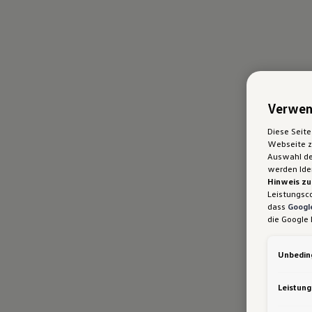
Verwen
Diese Seite
Webseite zu
Auswahl der
werden Iden
Hinweis zu
Leistungsc
dass
Google
die Google 
gleichwert
Kommission.
Unbeding
nicht wirk
ausgeschlo
Daten erlan
Leistung
Notwendige
Leistungsc